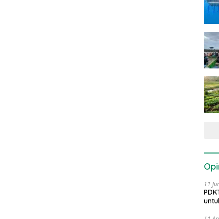
Opi
11 Ju
PDKT
untu
11 Ap