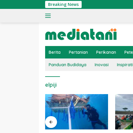
Langsung
Breaking News
ke
konten
Berita
Pertanian
Perikanan
Pet
Panduan Budidaya
Inovasi
Inspirati
elpiji