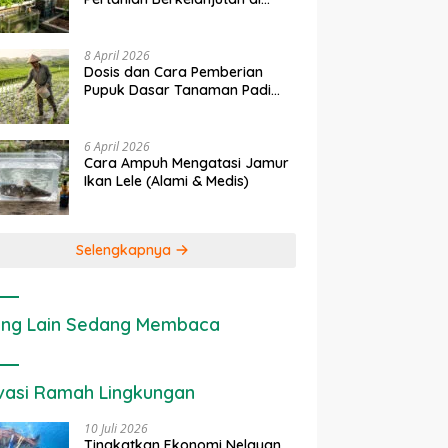
rapan IoT dalam
Ekonomi Sumber Daya Lahan:
P
Lahan Sempit
nian Modern di Indonesia
Cara Menghitung Valuasi
I
Ekologis Lahan Pertanian
a
8 April 2026
Dosis dan Cara Pemberian
Pupuk Dasar Tanaman Padi
yang Tepat
6 April 2026
Cara Ampuh Mengatasi Jamur
Ikan Lele (Alami & Medis)
Selengkapnya
ng Lain Sedang Membaca
vasi Ramah Lingkungan
10 Juli 2026
Tingkatkan Ekonomi Nelayan,