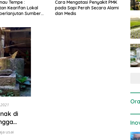
gatasi Penyakit PMK
Dosis dan Cara Pemupukan
Pene
i Perah Secara Alami
Tanaman Padi pada Fase
Perta
is
Vegetatif Aktif yang Tepat
Ora
 2021
nak di
ingga
Ino
aja usai