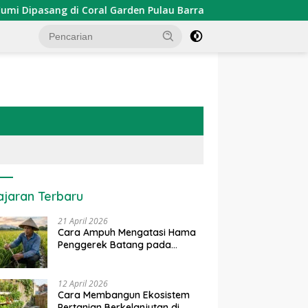
asang di Coral Garden Pulau Barrang Caddi
PDKT Danau
ajaran Terbaru
21 April 2026
Cara Ampuh Mengatasi Hama
Penggerek Batang pada
Tanaman Padi Secara Alami
dan Kimia
12 April 2026
Cara Membangun Ekosistem
Pertanian Berkelanjutan di