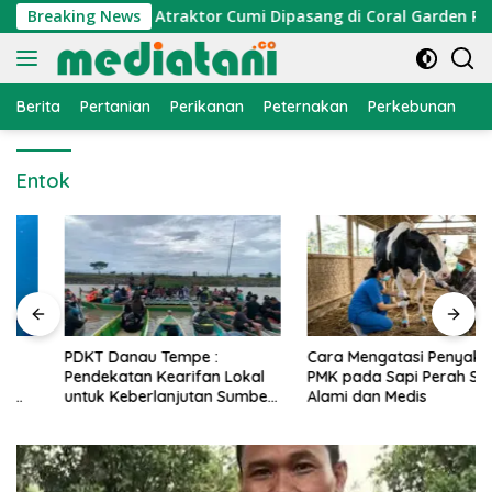
Langsung
onomi Nelayan, Atraktor Cumi Dipasang di Coral Garden Pulau
Breaking News
ke
konten
Berita
Pertanian
Perikanan
Peternakan
Perkebunan
L
Entok
PDKT Danau Tempe :
Cara Mengatasi Penyakit
Pendekatan Kearifan Lokal
PMK pada Sapi Perah Secara
untuk Keberlanjutan Sumber
Alami dan Medis
Daya Ikan