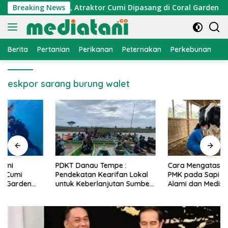
Langsung
konomi Nelayan, Atraktor Cumi Dipasang di Coral Garden Pula
Breaking News
ke
konten
Berita
Pertanian
Perikanan
Peternakan
Perkebunan
L
eskpor sarang burung walet
PDKT Danau Tempe :
Cara Mengatasi Penyakit
Pendekatan Kearifan Lokal
PMK pada Sapi Perah Secara
untuk Keberlanjutan Sumber
Alami dan Medis
Daya Ikan