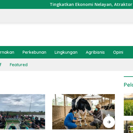
Tingkatkan Ekonomi Nelayan, Atraktor Cumi D
ernakan
Perkebunan
Lingkungan
Agribisnis
Opini
f
Featured
Pel