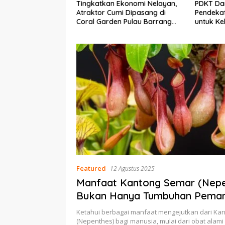
n Ekonomi Nelayan,
PDKT Danau Tempe :
Cara M
umi Dipasang di
Pendekatan Kearifan Lokal
pada S
den Pulau Barrang
untuk Keberlanjutan Sumber
dan Me
Daya Ikan
Featured
12 Agustus 2025
Manfaat Kantong Semar (Nepe
Bukan Hanya Tumbuhan Peman
Ketahui berbagai manfaat mengejutkan dari Ka
(Nepenthes) bagi manusia, mulai dari obat alam