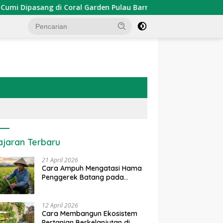
ipasang di Coral Garden Pulau Barrang Caddi
PDKT Dan
ajaran Terbaru
21 April 2026
Cara Ampuh Mengatasi Hama
Penggerek Batang pada
Tanaman Padi Secara Alami
dan Kimia
12 April 2026
Cara Membangun Ekosistem
Pertanian Berkelanjutan di