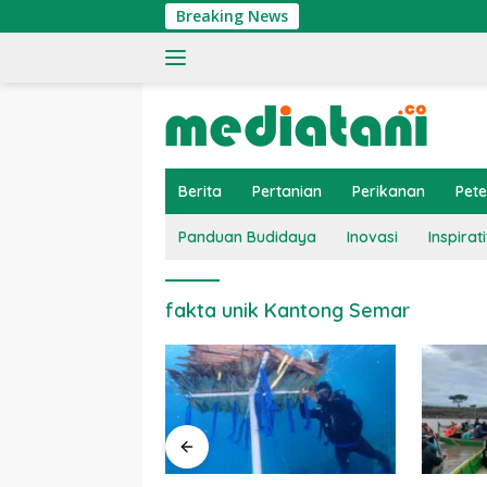
Langsung
Breaking News
ke
konten
Berita
Pertanian
Perikanan
Pet
Panduan Budidaya
Inovasi
Inspirati
fakta unik Kantong Semar