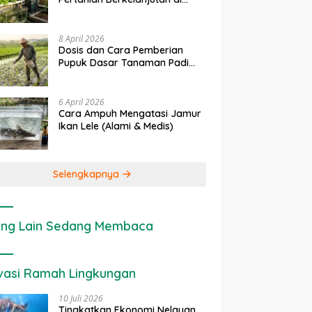
erapan IoT dalam
Ekonomi Sumber Daya Lahan:
Lahan Sempit
tanian Modern di Indonesia
Cara Menghitung Valuasi
Ekologis Lahan Pertanian
8 April 2026
Dosis dan Cara Pemberian
Pupuk Dasar Tanaman Padi
yang Tepat
6 April 2026
Cara Ampuh Mengatasi Jamur
Ikan Lele (Alami & Medis)
Selengkapnya
ng Lain Sedang Membaca
vasi Ramah Lingkungan
10 Juli 2026
Tingkatkan Ekonomi Nelayan,