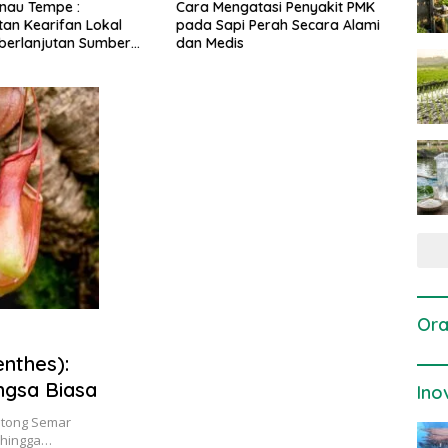
engatasi Penyakit PMK
Dosis dan Cara Pemupukan
Pen
api Perah Secara Alami
Tanaman Padi pada Fase
Per
dis
Vegetatif Aktif yang Tepat
Ora
nthes):
gsa Biasa
Ino
ntong Semar
i hingga…