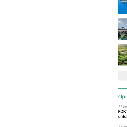
Opi
11 Ju
PDKT
untu
11 Ap