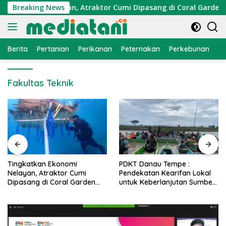
Langsung
 Ekonomi Nelayan, Atraktor Cumi Dipasang di Coral Garden Pu
Breaking News
ke
konten
Berita
Pertanian
Perikanan
Peternakan
Perkebunan
L
Fakultas Teknik
PDKT Danau Tempe :
Cara Mengatasi Penyakit
Pendekatan Kearifan Lokal
PMK pada Sapi Perah Sec
n
untuk Keberlanjutan Sumber
Alami dan Medis
Daya Ikan