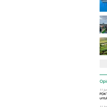
Opi
11 Ju
PDKT
untu
11 Ap