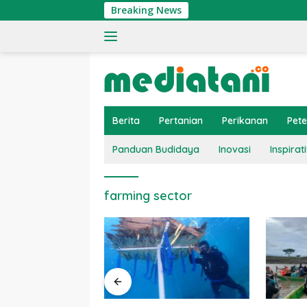
Langsung
Breaking News
ke
konten
Berita
Pertanian
Perikanan
Pet
Panduan Budidaya
Inovasi
Inspirati
farming sector