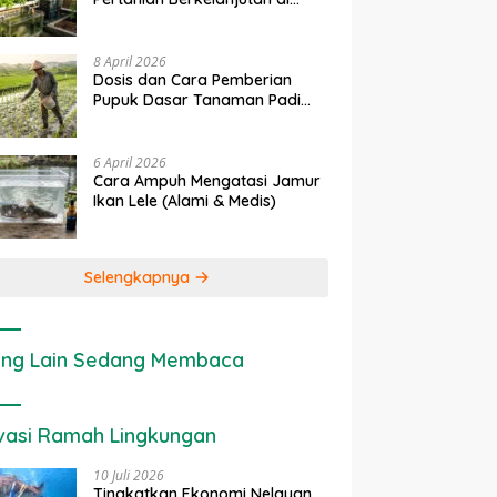
erapan IoT dalam
Ekonomi Sumber Daya Lahan:
Lahan Sempit
anian Modern di Indonesia
Cara Menghitung Valuasi
Ekologis Lahan Pertanian
8 April 2026
Dosis dan Cara Pemberian
Pupuk Dasar Tanaman Padi
yang Tepat
6 April 2026
Cara Ampuh Mengatasi Jamur
Ikan Lele (Alami & Medis)
Selengkapnya
ng Lain Sedang Membaca
vasi Ramah Lingkungan
10 Juli 2026
Tingkatkan Ekonomi Nelayan,