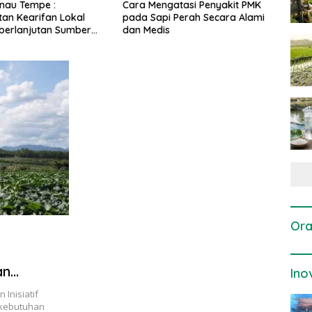
ngatasi Penyakit PMK
Dosis dan Cara Pemupukan
Pen
pi Perah Secara Alami
Tanaman Padi pada Fase
Pert
is
Vegetatif Aktif yang Tepat
Ora
an
Ino
Inisiatif
 kebutuhan