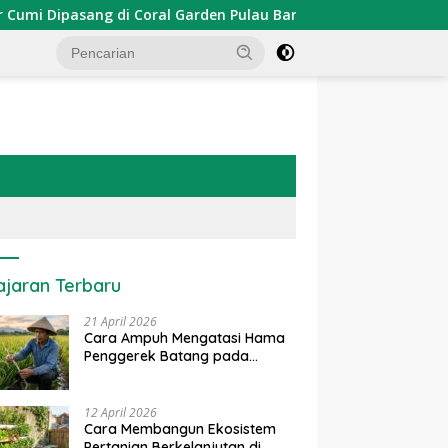
Dipasang di Coral Garden Pulau Barrang Caddi
PDKT Da
ajaran Terbaru
21 April 2026
Cara Ampuh Mengatasi Hama
Penggerek Batang pada
Tanaman Padi Secara Alami
dan Kimia
12 April 2026
Cara Membangun Ekosistem
Pertanian Berkelanjutan di