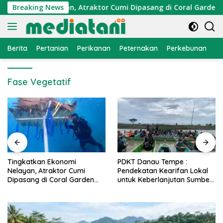
Langsung
Ekonomi Nelayan, Atraktor Cumi Dipasang di Coral Garden Pul
Breaking News
ke
konten
Berita
Pertanian
Perikanan
Peternakan
Perkebunan
L
Fase Vegetatif
PDKT Danau Tempe :
Cara Mengatasi Penyakit
Pendekatan Kearifan Lokal
PMK pada Sapi Perah Secar
untuk Keberlanjutan Sumber
Alami dan Medis
Daya Ikan