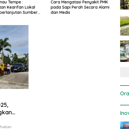
ngatasi Penyakit PMK
Dosis dan Cara Pemupukan
Pene
pi Perah Secara Alami
Tanaman Padi pada Fase
Pert
is
Vegetatif Aktif yang Tepat
Ora
25,
gkan
Ino
rhatian