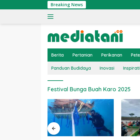
Langsung
Breaking News
ke
konten
Berita
Pertanian
Perikanan
Pet
Panduan Budidaya
Inovasi
Inspirati
Festival Bunga Buah Karo 2025