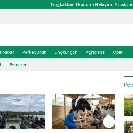
Tingkatkan Ekonomi Nelayan, Atraktor Cumi D
ernakan
Perkebunan
Lingkungan
Agribisnis
Opini
f
Featured
Pel