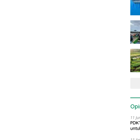
Opi
11 Ju
PDKT
untu
11 Ap