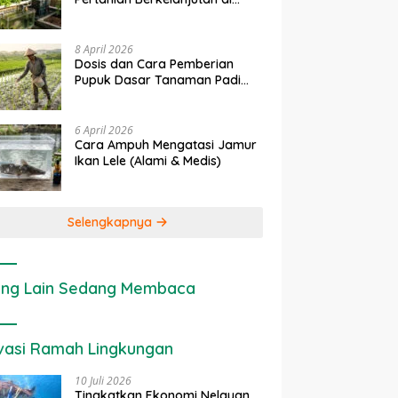
rapan IoT dalam
Ekonomi Sumber Daya Lahan:
P
Lahan Sempit
anian Modern di Indonesia
Cara Menghitung Valuasi
I
Ekologis Lahan Pertanian
a
8 April 2026
Dosis dan Cara Pemberian
Pupuk Dasar Tanaman Padi
yang Tepat
6 April 2026
Cara Ampuh Mengatasi Jamur
Ikan Lele (Alami & Medis)
Selengkapnya
ng Lain Sedang Membaca
vasi Ramah Lingkungan
10 Juli 2026
Tingkatkan Ekonomi Nelayan,