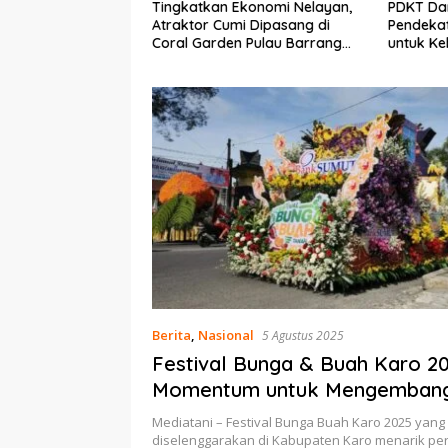
 Ekonomi Nelayan,
PDKT Danau Tempe :
Cara Me
mi Dipasang di
Pendekatan Kearifan Lokal
pada Sa
en Pulau Barrang
untuk Keberlanjutan Sumber
dan Med
Daya Ikan
Berita
,
Nasional
5 Agustus 2025
Festival Bunga & Buah Karo 20
Momentum untuk Mengemban
Potensi Pertanian
Mediatani – Festival Bunga Buah Karo 2025 yang
diselenggarakan di Kabupaten Karo menarik pe