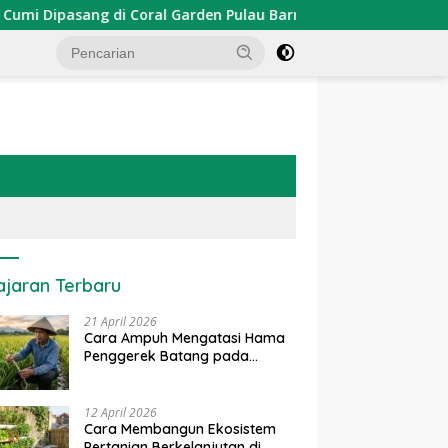
ipasang di Coral Garden Pulau Barrang Caddi
PDKT Dan
ajaran Terbaru
21 April 2026
Cara Ampuh Mengatasi Hama
Penggerek Batang pada
Tanaman Padi Secara Alami
dan Kimia
12 April 2026
Cara Membangun Ekosistem
Pertanian Berkelanjutan di