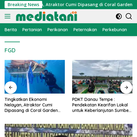
Langsung
konomi Nelayan, Atraktor Cumi Dipasang di Coral Garden Pula
Breaking News
ke
konten
Berita
Pertanian
Perikanan
Peternakan
Perkebunan
L
FGD
PDKT Danau Tempe :
Cara Mengatasi Penyakit
Pendekatan Kearifan Lokal
PMK pada Sapi Perah Secar
untuk Keberlanjutan Sumber
Alami dan Medis
Daya Ikan