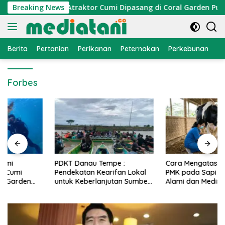
Langsung
nomi Nelayan, Atraktor Cumi Dipasang di Coral Garden Pulau 
Breaking News
ke
konten
Berita
Pertanian
Perikanan
Peternakan
Perkebunan
L
Forbes
PDKT Danau Tempe :
Cara Mengatasi Penyakit
Pendekatan Kearifan Lokal
PMK pada Sapi Perah Secara
untuk Keberlanjutan Sumber
Alami dan Medis
Daya Ikan