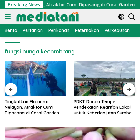
Langsung
konomi Nelayan, Atraktor Cumi Dipasang di Coral Garden Pula
Breaking News
ke
konten
Berita
Pertanian
Perikanan
Peternakan
Perkebunan
L
fungsi bunga kecombrang
PDKT Danau Tempe :
Cara Mengatasi Penyakit
Pendekatan Kearifan Lokal
PMK pada Sapi Perah Secar
untuk Keberlanjutan Sumber
Alami dan Medis
Daya Ikan