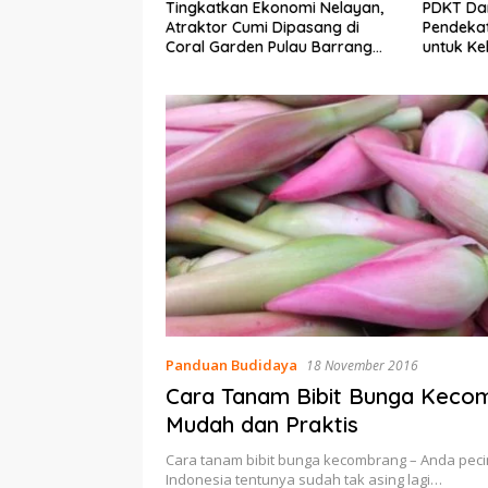
Ekonomi Nelayan,
PDKT Danau Tempe :
Cara Men
mi Dipasang di
Pendekatan Kearifan Lokal
pada Sap
n Pulau Barrang
untuk Keberlanjutan Sumber
dan Med
Daya Ikan
Panduan Budidaya
18 November 2016
Cara Tanam Bibit Bunga Keco
Mudah dan Praktis
Cara tanam bibit bunga kecombrang – Anda pecin
Indonesia tentunya sudah tak asing lagi…