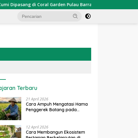
pasang di Coral Garden Pulau Barrang Caddi
PDKT Dana
ajaran Terbaru
21 April 2026
Cara Ampuh Mengatasi Hama
Penggerek Batang pada
Tanaman Padi Secara Alami
dan Kimia
12 April 2026
Cara Membangun Ekosistem
Pertanian Berkelanjutan di