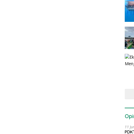
Opi
11 Ju
PDKT