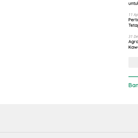
untu
11 Ap
Pert
Teta
31 D
Agro
Kaw
Ban