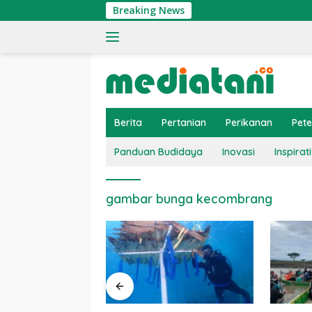
Langsung
Breaking News
ke
konten
Berita
Pertanian
Perikanan
Pet
Panduan Budidaya
Inovasi
Inspirati
gambar bunga kecombrang