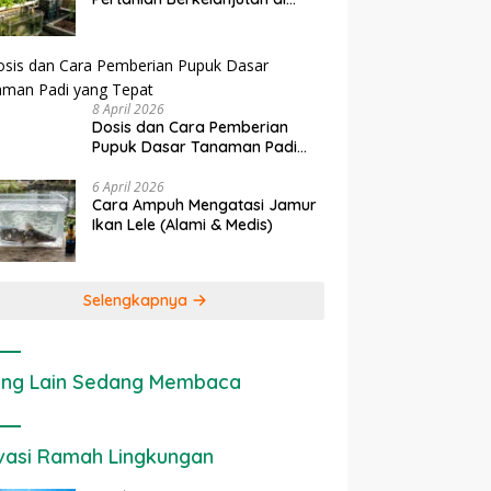
rapan IoT dalam
Ekonomi Sumber Daya Lahan:
P
Lahan Sempit
nian Modern di Indonesia
Cara Menghitung Valuasi
I
Ekologis Lahan Pertanian
a
8 April 2026
Dosis dan Cara Pemberian
Pupuk Dasar Tanaman Padi
yang Tepat
6 April 2026
Cara Ampuh Mengatasi Jamur
Ikan Lele (Alami & Medis)
Selengkapnya
ng Lain Sedang Membaca
vasi Ramah Lingkungan