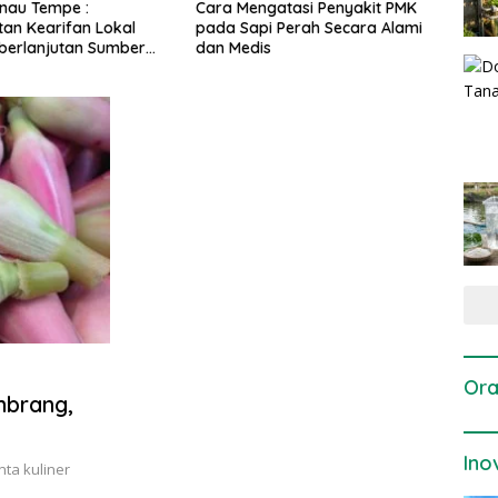
gatasi Penyakit PMK
Dosis dan Cara Pemupukan
Pene
i Perah Secara Alami
Tanaman Padi pada Fase
Perta
is
Vegetatif Aktif yang Tepat
Ora
mbrang,
Ino
ta kuliner