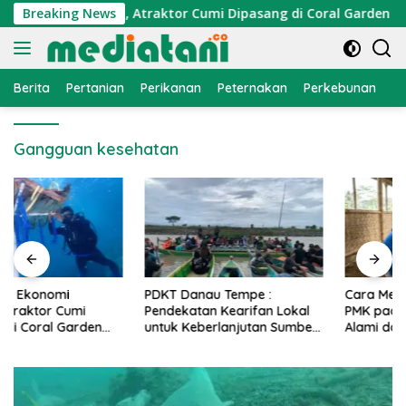
Langsung
konomi Nelayan, Atraktor Cumi Dipasang di Coral Garden Pulau
Breaking News
ke
konten
Berita
Pertanian
Perikanan
Peternakan
Perkebunan
L
Gangguan kesehatan
PDKT Danau Tempe :
Cara Mengatasi Penyakit
Pendekatan Kearifan Lokal
PMK pada Sapi Perah Secara
untuk Keberlanjutan Sumber
Alami dan Medis
Daya Ikan