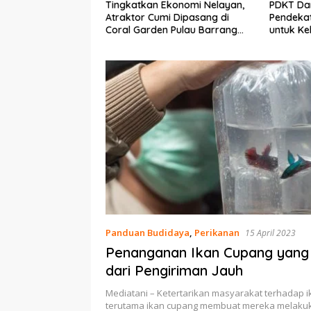
 Ekonomi Nelayan,
PDKT Danau Tempe :
Cara Me
mi Dipasang di
Pendekatan Kearifan Lokal
pada Sa
en Pulau Barrang
untuk Keberlanjutan Sumber
dan Med
Daya Ikan
Panduan Budidaya
,
Perikanan
15 April 2023
Penanganan Ikan Cupang yang
dari Pengiriman Jauh
Mediatani – Ketertarikan masyarakat terhadap i
terutama ikan cupang membuat mereka melaku