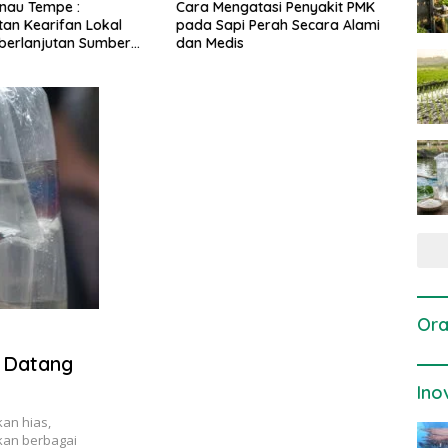
ngatasi Penyakit PMK
Dosis dan Cara Pemupukan
Pene
pi Perah Secara Alami
Tanaman Padi pada Fase
Pert
is
Vegetatif Aktif yang Tepat
Ora
 Datang
Ino
kan hias,
kan berbagai