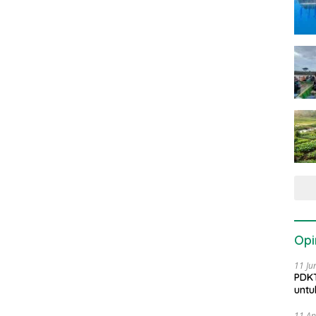
Opi
11 Ju
PDKT
untu
11 Ap