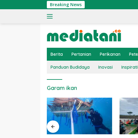
Langsung
Breaking News
ke
konten
Berita
Pertanian
Perikanan
Pet
Panduan Budidaya
Inovasi
Inspirati
Garam ikan