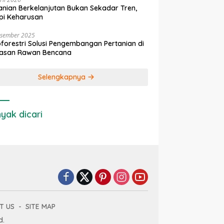
anian Berkelanjutan Bukan Sekadar Tren,
pi Keharusan
esember 2025
forestri Solusi Pengembangan Pertanian di
asan Rawan Bencana
Selengkapnya
yak dicari
T US
SITE MAP
d.