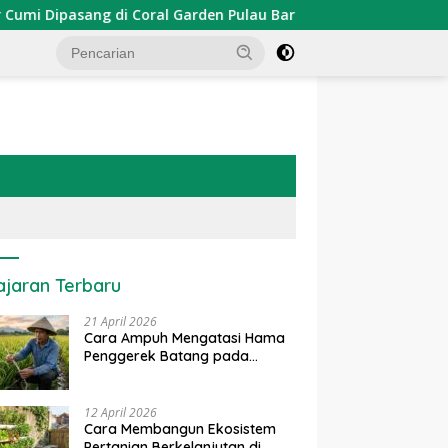
ipasang di Coral Garden Pulau Barrang Caddi
PDKT Da
ajaran Terbaru
21 April 2026
Cara Ampuh Mengatasi Hama
Penggerek Batang pada
Tanaman Padi Secara Alami
dan Kimia
12 April 2026
Cara Membangun Ekosistem
Pertanian Berkelanjutan di