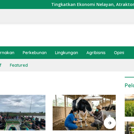
Tingkatkan Ekonomi Nelayan, Atraktor Cumi D
ernakan
Perkebunan
Lingkungan
Agribisnis
Opini
f
Featured
Pel