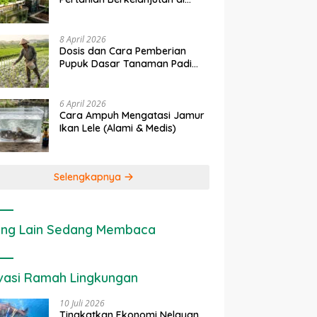
rapan IoT dalam
Ekonomi Sumber Daya Lahan:
P
Lahan Sempit
anian Modern di Indonesia
Cara Menghitung Valuasi
I
Ekologis Lahan Pertanian
a
8 April 2026
Dosis dan Cara Pemberian
Pupuk Dasar Tanaman Padi
yang Tepat
6 April 2026
Cara Ampuh Mengatasi Jamur
Ikan Lele (Alami & Medis)
Selengkapnya
ng Lain Sedang Membaca
vasi Ramah Lingkungan
10 Juli 2026
Tingkatkan Ekonomi Nelayan,