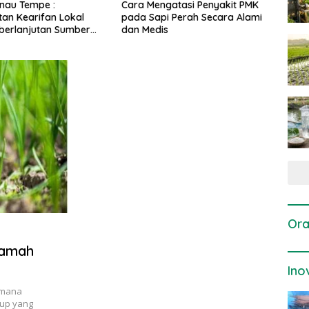
 Mengatasi Penyakit PMK
Dosis dan Cara Pemupukan
P
 Sapi Perah Secara Alami
Tanaman Padi pada Fase
P
Medis
Vegetatif Aktif yang Tepat
Ora
Ramah
Ino
imana
dup yang