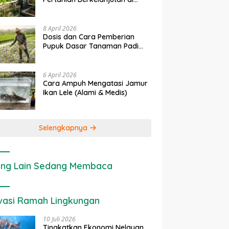
enerapan IoT dalam
Ekonomi Sumber Daya Lahan:
Lahan Sempit
ertanian Modern di Indonesia
Cara Menghitung Valuasi
Ekologis Lahan Pertanian
8 April 2026
Dosis dan Cara Pemberian
Pupuk Dasar Tanaman Padi
yang Tepat
6 April 2026
Cara Ampuh Mengatasi Jamur
Ikan Lele (Alami & Medis)
Selengkapnya
ng Lain Sedang Membaca
vasi Ramah Lingkungan
10 Juli 2026
Tingkatkan Ekonomi Nelayan,