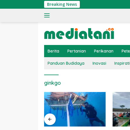
Langsung
Breaking News
ke
konten
Berita
Pertanian
Perikanan
Pet
Panduan Budidaya
Inovasi
Inspirati
ginkgo