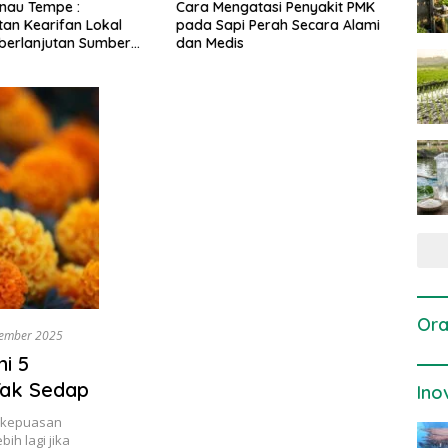
gatasi Penyakit PMK
Dosis dan Cara Pemupukan
Pene
i Perah Secara Alami
Tanaman Padi pada Fase
Perta
is
Vegetatif Aktif yang Tepat
Ora
sember 2025
i 5
Tak Sedap
Ino
i kepuasan
ih lagi jika