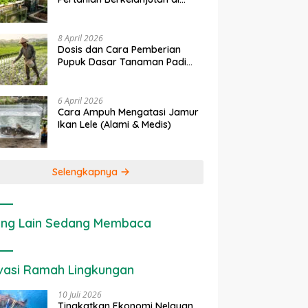
rapan IoT dalam
Ekonomi Sumber Daya Lahan:
P
Lahan Sempit
nian Modern di Indonesia
Cara Menghitung Valuasi
I
Ekologis Lahan Pertanian
a
8 April 2026
Dosis dan Cara Pemberian
Pupuk Dasar Tanaman Padi
yang Tepat
6 April 2026
Cara Ampuh Mengatasi Jamur
Ikan Lele (Alami & Medis)
Selengkapnya
ng Lain Sedang Membaca
vasi Ramah Lingkungan
10 Juli 2026
Tingkatkan Ekonomi Nelayan,