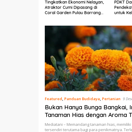
Ekonomi Nelayan,
PDKT Danau Tempe :
Cara Men
mi Dipasang di
Pendekatan Kearifan Lokal
pada Sap
n Pulau Barrang
untuk Keberlanjutan Sumber
dan Med
Daya Ikan
Featured
,
Panduan Budidaya
,
Pertanian
9 De
Bukan Hanya Bunga Bangkai, In
Tanaman Hias dengan Aroma 
Mediatani – Memandang tanaman hias, memilik
tersendiri terutama bagi para penikmatnya. Terleb