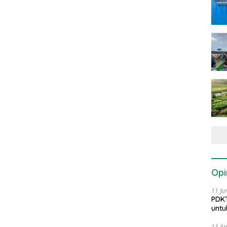
Opi
11 Ju
PDKT
untu
11 Ap