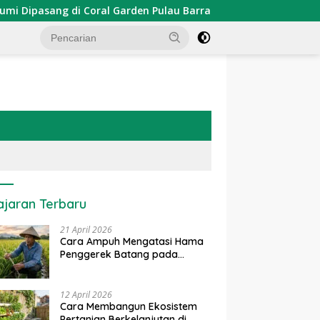
asang di Coral Garden Pulau Barrang Caddi
PDKT Danau
ajaran Terbaru
21 April 2026
Cara Ampuh Mengatasi Hama
Penggerek Batang pada
Tanaman Padi Secara Alami
dan Kimia
12 April 2026
Cara Membangun Ekosistem
Pertanian Berkelanjutan di