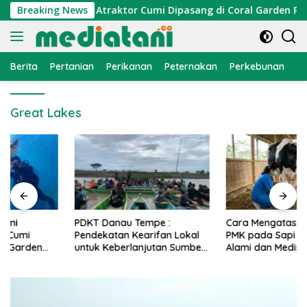
Langsung
onomi Nelayan, Atraktor Cumi Dipasang di Coral Garden Pulau
Breaking News
ke
konten
Berita
Pertanian
Perikanan
Peternakan
Perkebunan
L
Great Lakes
PDKT Danau Tempe :
Cara Mengatasi Penyakit
Pendekatan Kearifan Lokal
PMK pada Sapi Perah Secara
untuk Keberlanjutan Sumber
Alami dan Medis
Daya Ikan