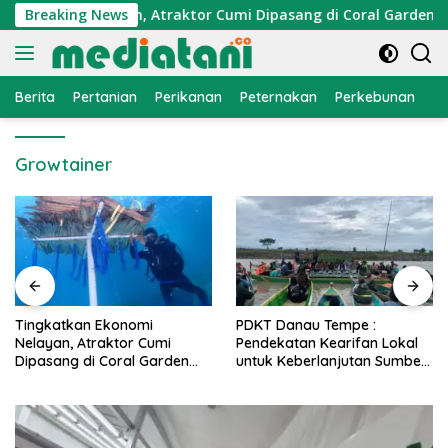
Langsung
Ekonomi Nelayan, Atraktor Cumi Dipasang di Coral Garden Pula
Breaking News
ke
konten
Berita
Pertanian
Perikanan
Peternakan
Perkebunan
L
Growtainer
PDKT Danau Tempe :
Cara Mengatasi Penyakit
Pendekatan Kearifan Lokal
PMK pada Sapi Perah Secar
untuk Keberlanjutan Sumber
Alami dan Medis
Daya Ikan