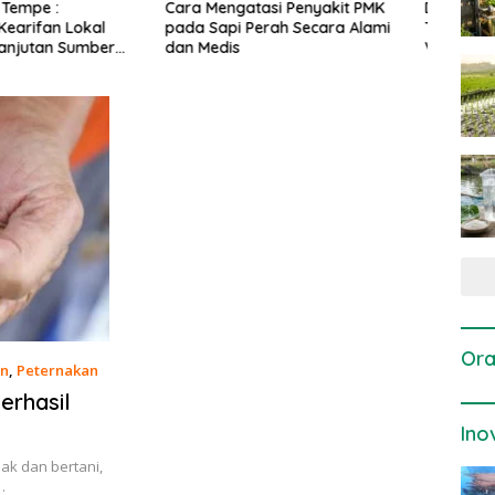
gatasi Penyakit PMK
Dosis dan Cara Pemupukan
Pene
i Perah Secara Alami
Tanaman Padi pada Fase
Perta
is
Vegetatif Aktif yang Tepat
Ora
an
,
Peternakan
erhasil
Ino
ak dan bertani,
…