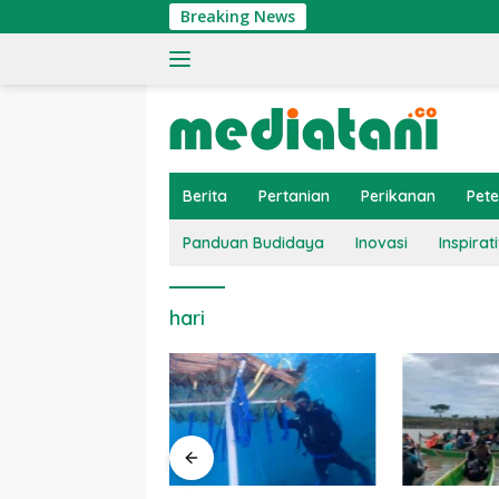
Langsung
Breaking News
ke
konten
Berita
Pertanian
Perikanan
Pet
Panduan Budidaya
Inovasi
Inspirati
hari