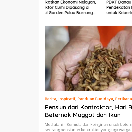
Ekonomi Nelayan,
PDKT Danau Tempe :
Cara Men
mi Dipasang di
Pendekatan Kearifan Lokal
pada Sap
n Pulau Barrang
untuk Keberlanjutan Sumber
dan Med
Daya Ikan
Berita
,
Inspiratif
,
Panduan Budidaya
,
Perikan
30 Maret 2021
Pensiun dari Kontraktor, Hari B
Beternak Maggot dan Ikan
Mediatani – Bermula dari keinginan untuk betern
seorang pensiunan kontraktor yang juga warga