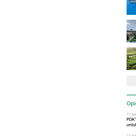
Opi
11 Ju
PDKT
untu
11 Ap