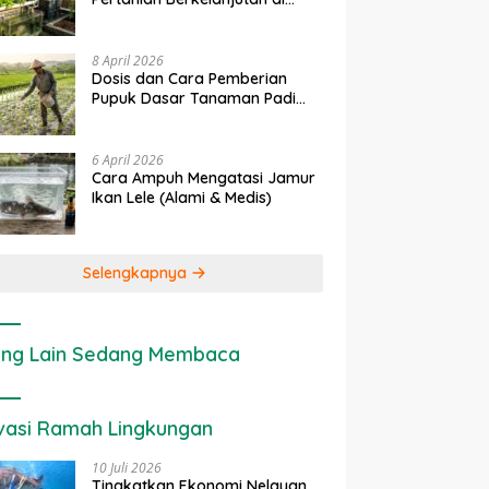
rapan IoT dalam
Ekonomi Sumber Daya Lahan:
P
Lahan Sempit
nian Modern di Indonesia
Cara Menghitung Valuasi
I
Ekologis Lahan Pertanian
a
8 April 2026
Dosis dan Cara Pemberian
Pupuk Dasar Tanaman Padi
yang Tepat
6 April 2026
Cara Ampuh Mengatasi Jamur
Ikan Lele (Alami & Medis)
Selengkapnya
ng Lain Sedang Membaca
vasi Ramah Lingkungan
10 Juli 2026
Tingkatkan Ekonomi Nelayan,