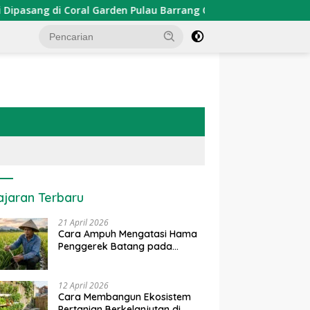
ang di Coral Garden Pulau Barrang Caddi
PDKT Danau T
ajaran Terbaru
21 April 2026
Cara Ampuh Mengatasi Hama
Penggerek Batang pada
Tanaman Padi Secara Alami
dan Kimia
12 April 2026
Cara Membangun Ekosistem
Pertanian Berkelanjutan di