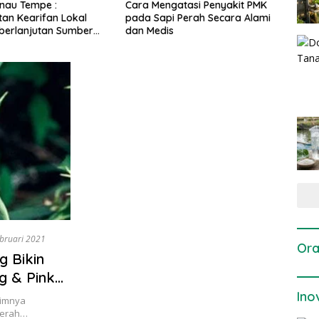
Cara Mengatasi Penyakit PMK
Dosis dan Cara Pemupuk
pada Sapi Perah Secara Alami
Tanaman Padi pada Fase
dan Medis
Vegetatif Aktif yang Tepa
bruari 2021
Ora
 Bikin
g & Pink
Ino
zimnya
cerah…