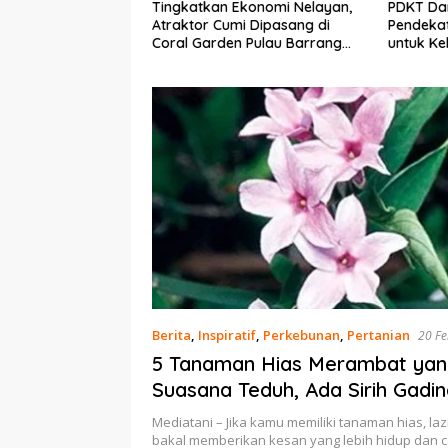
Tingkatkan Ekonomi Nelayan,
PDKT Danau Tempe :
Atraktor Cumi Dipasang di
Pendekatan Kearifan Lokal
Coral Garden Pulau Barrang
untuk Keberlanjutan Sumber
Caddi
Daya Ikan
Berita
,
Inspiratif
,
Perkebunan
,
Pertanian
20 Fe
5 Tanaman Hias Merambat yang
Suasana Teduh, Ada Sirih Gadin
Jasmine (P-1)
Mediatani – Jika kamu memiliki tanaman hias, la
bakal memberikan kesan yang lebih hidup dan 