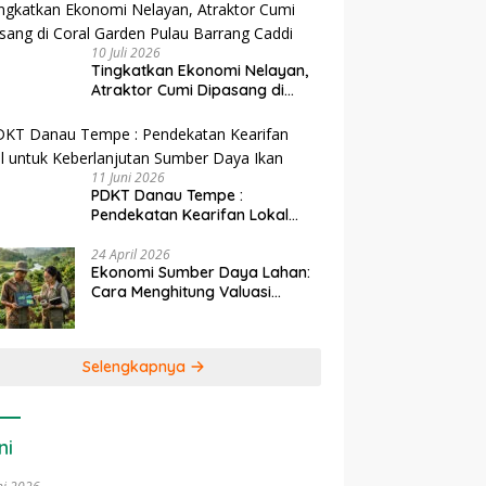
10 Juli 2026
Tingkatkan Ekonomi Nelayan,
Atraktor Cumi Dipasang di
Coral Garden Pulau Barrang
Caddi
11 Juni 2026
PDKT Danau Tempe :
Pendekatan Kearifan Lokal
untuk Keberlanjutan Sumber
Daya Ikan
24 April 2026
Ekonomi Sumber Daya Lahan:
Cara Menghitung Valuasi
Ekologis Lahan Pertanian
Selengkapnya
ni