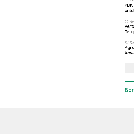
11 Ju
PDKT
untu
11 Ap
Pert
Teta
31 D
Agro
Kaw
Ban