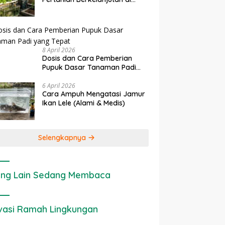
an
Penerapan IoT dalam
Ekonomi Sumber Daya
Lahan Sempit
Pertanian Modern di Indonesia
Cara Menghitung Valu
t
Ekologis Lahan Pertan
8 April 2026
Dosis dan Cara Pemberian
Pupuk Dasar Tanaman Padi
yang Tepat
6 April 2026
Cara Ampuh Mengatasi Jamur
Ikan Lele (Alami & Medis)
Selengkapnya
ng Lain Sedang Membaca
vasi Ramah Lingkungan