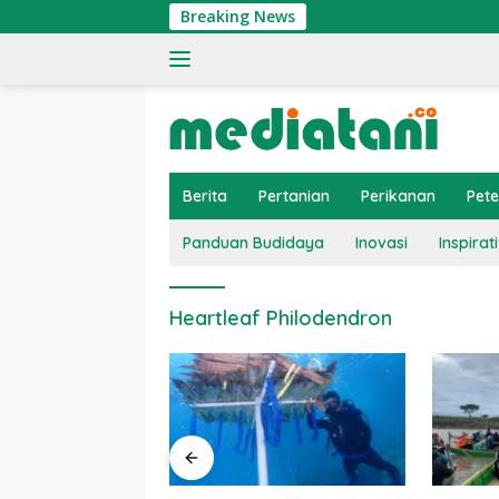
Langsung
Breaking News
ke
konten
Berita
Pertanian
Perikanan
Pet
Panduan Budidaya
Inovasi
Inspirati
Heartleaf Philodendron