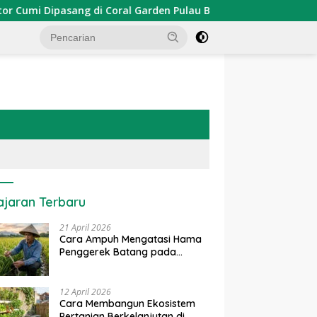
i Dipasang di Coral Garden Pulau Barrang Caddi
PDKT
ajaran Terbaru
21 April 2026
Cara Ampuh Mengatasi Hama
Penggerek Batang pada
Tanaman Padi Secara Alami
dan Kimia
12 April 2026
Cara Membangun Ekosistem
Pertanian Berkelanjutan di