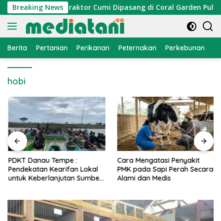
Langsung
mi Nelayan, Atraktor Cumi Dipasang di Coral Garden Pulau Bar
Breaking News
ke
konten
Berita
Pertanian
Perikanan
Peternakan
Perkebunan
L
hobi
PDKT Danau Tempe :
Cara Mengatasi Penyakit
Pendekatan Kearifan Lokal
PMK pada Sapi Perah Secara
untuk Keberlanjutan Sumber
Alami dan Medis
Daya Ikan