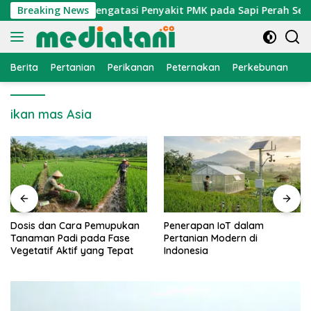
Langsung
n
Breaking News
Cara Mengatasi Penyakit PMK pada Sapi Perah Secar
ke
konten
Berita
Pertanian
Perikanan
Peternakan
Perkebunan
L
ikan mas Asia
Dosis dan Cara Pemupukan
Penerapan IoT dalam
Tanaman Padi pada Fase
Pertanian Modern di
Vegetatif Aktif yang Tepat
Indonesia