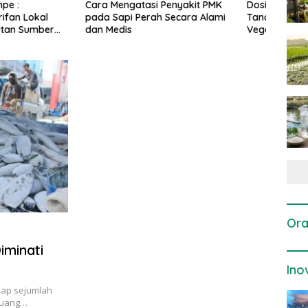
gatasi Penyakit PMK
Dosis dan Cara Pemupukan
Pene
i Perah Secara Alami
Tanaman Padi pada Fase
Perta
is
Vegetatif Aktif yang Tepat
Ora
iminati
Ino
dap sejumlah
eluang…