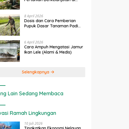
rapan IoT dalam
Ekonomi Sumber Daya Lahan:
P
Lahan Sempit
nian Modern di Indonesia
Cara Menghitung Valuasi
I
Ekologis Lahan Pertanian
a
8 April 2026
Dosis dan Cara Pemberian
Pupuk Dasar Tanaman Padi
yang Tepat
6 April 2026
Cara Ampuh Mengatasi Jamur
Ikan Lele (Alami & Medis)
Selengkapnya
ng Lain Sedang Membaca
vasi Ramah Lingkungan
10 Juli 2026
Tingkatkan Ekonomi Nelayan,