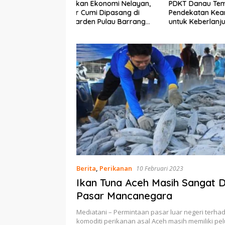
Ekonomi Nelayan,
PDKT Danau Tempe :
Cara Men
mi Dipasang di
Pendekatan Kearifan Lokal
pada Sap
n Pulau Barrang
untuk Keberlanjutan Sumber
dan Med
Daya Ikan
Berita
,
Perikanan
10 Februari 2023
Ikan Tuna Aceh Masih Sangat D
Pasar Mancanegara
Mediatani – Permintaan pasar luar negeri terha
komoditi perikanan asal Aceh masih memiliki p