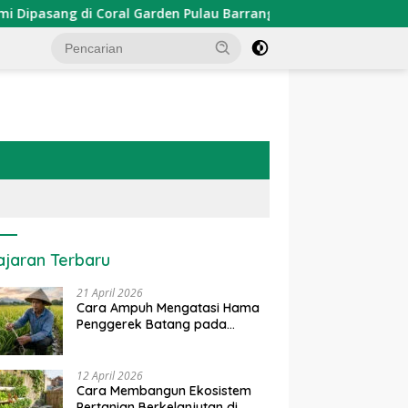
sang di Coral Garden Pulau Barrang Caddi
PDKT Danau 
ajaran Terbaru
21 April 2026
Cara Ampuh Mengatasi Hama
Penggerek Batang pada
Tanaman Padi Secara Alami
dan Kimia
12 April 2026
Cara Membangun Ekosistem
Pertanian Berkelanjutan di