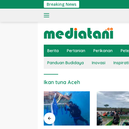
Langsung
Breaking News
ke
konten
Berita
Pertanian
Perikanan
Pet
Panduan Budidaya
Inovasi
Inspirati
Ikan tuna Aceh