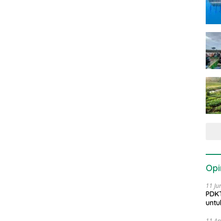
Opi
11 Ju
PDKT
untu
11 Ap