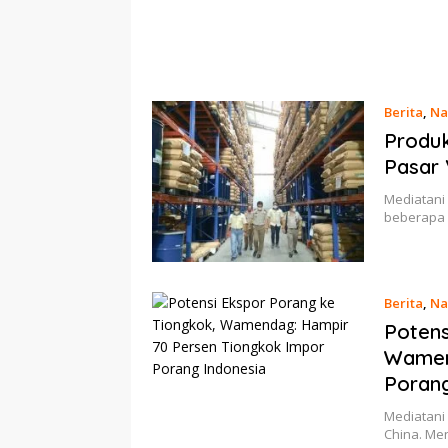
Berita
,
Na
Produk
Pasar 
Mediatani 
beberapa 
Berita
,
Na
Potens
Wamen
Poran
Mediatani 
China. Me