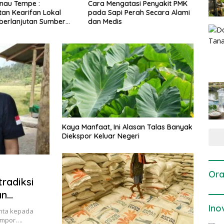
gatasi Penyakit PMK
Dosis dan Cara Pemupukan
Pene
i Perah Secara Alami
Tanaman Padi pada Fase
Perta
is
Vegetatif Aktif yang Tepat
Kaya Manfaat, Ini Alasan Talas Banyak
Diekspor Keluar Negeri
Ora
radiksi
an
Ino
inta kepada
impor….