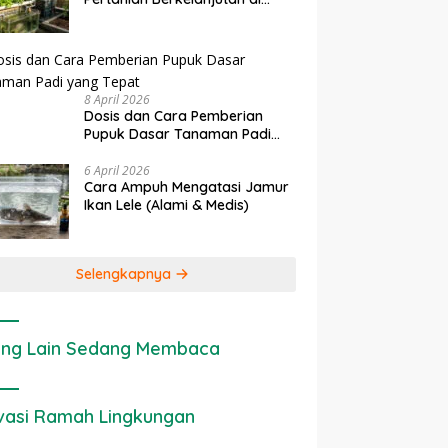
rapan IoT dalam
Ekonomi Sumber Daya Lahan:
P
Lahan Sempit
nian Modern di Indonesia
Cara Menghitung Valuasi
I
Ekologis Lahan Pertanian
a
8 April 2026
Dosis dan Cara Pemberian
Pupuk Dasar Tanaman Padi
yang Tepat
6 April 2026
Cara Ampuh Mengatasi Jamur
Ikan Lele (Alami & Medis)
Selengkapnya
ng Lain Sedang Membaca
vasi Ramah Lingkungan