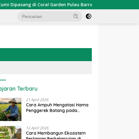
ang di Coral Garden Pulau Barrang Caddi
PDKT Danau T
ajaran Terbaru
21 April 2026
Cara Ampuh Mengatasi Hama
Penggerek Batang pada
Tanaman Padi Secara Alami
dan Kimia
12 April 2026
Cara Membangun Ekosistem
Pertanian Berkelanjutan di