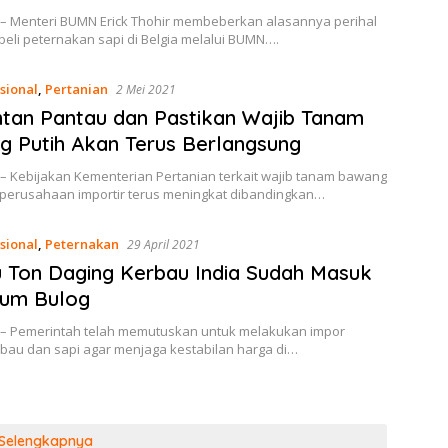
 – Menteri BUMN Erick Thohir membeberkan alasannya perihal
eli peternakan sapi di Belgia melalui BUMN….
sional
,
Pertanian
2 Mei 2021
tan Pantau dan Pastikan Wajib Tanam
 Putih Akan Terus Berlangsung
 – Kebijakan Kementerian Pertanian terkait wajib tanam bawang
i perusahaan importir terus meningkat dibandingkan…
sional
,
Peternakan
29 April 2021
u Ton Daging Kerbau India Sudah Masuk
rum Bulog
 – Pemerintah telah memutuskan untuk melakukan impor
rbau dan sapi agar menjaga kestabilan harga di…
Selengkapnya