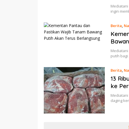
Mediatani
ingin memb
Berita
,
Na
Kemen
Bawang
Mediatani
putih bag
Berita
,
Na
13 Rib
ke Pe
Mediatani
daging ke