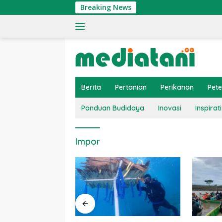
Langsung
Breaking News
ke
konten
Berita
Pertanian
Perikanan
Pet
Panduan Budidaya
Inovasi
Inspirati
Impor