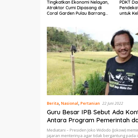
Ekonomi Nelayan,
PDKT Danau Tempe :
Cara Men
mi Dipasang di
Pendekatan Kearifan Lokal
pada Sap
n Pulau Barrang
untuk Keberlanjutan Sumber
dan Med
Daya Ikan
Berita
,
Nasional
,
Pertanian
22 Juni 2022
Guru Besar IPB Sebut Ada Kont
Antara Program Pemerintah d
Realisasinya
Mediatani – Presiden Joko Widodo (Jokowi) mem
jajaran menterinya agar tidak bergantung pada 