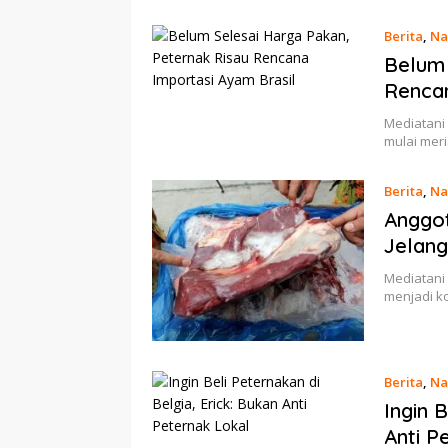
Berita
,
Na
Belum 
Rencan
Mediatani
mulai mer
Berita
,
Na
Anggot
Jelang
Mediatani 
menjadi k
Berita
,
Na
Ingin 
Anti P