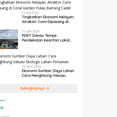
10 Juli 2026
Tingkatkan Ekonomi Nelayan,
Atraktor Cumi Dipasang di
Coral Garden Pulau Barrang
Caddi
11 Juni 2026
PDKT Danau Tempe :
Pendekatan Kearifan Lokal
untuk Keberlanjutan Sumber
Daya Ikan
24 April 2026
Ekonomi Sumber Daya Lahan:
Cara Menghitung Valuasi
Ekologis Lahan Pertanian
Selengkapnya
ni