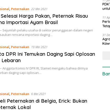
11 Ju
PDKT
untu
sional
,
Peternakan
22 Mei 2021
Selesai Harga Pakan, Peternak Risau
11 Ap
a Importasi Ayam Brasil
Pert
Teta
 – Sejumlah pelaku usaha di sektor perunggasan dalam negeri
isaukan rencana importasi daging…
31 D
Agro
Kaw
sional
,
Peternakan
19 Mei 2021
a DPR Ini Temukan Daging Sapi Oplosan
 Lebaran
– Anggota Komisi IV DPR RI, Slamet mengaku bahwa dirinya
orban daging sapi oplosan…
Ban
sional
,
Peternakan
6 Mei 2021
Beli Peternakan di Belgia, Erick: Bukan
eternak Lokal