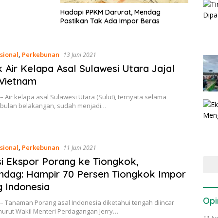
Hadapi PPKM Darurat, Mendag
Pastikan Tak Ada Impor Beras
sional
,
Perkebunan
13 Juni 2021
 Air Kelapa Asal Sulawesi Utara Jajal
Vietnam
– Air kelapa asal Sulawesi Utara (Sulut), ternyata selama
bulan belakangan, sudah menjadi…
sional
,
Perkebunan
11 Juni 2021
i Ekspor Porang ke Tiongkok,
dag: Hampir 70 Persen Tiongkok Impor
g Indonesia
Opi
– Tanaman Porang asal Indonesia diketahui tengah diincar
nurut Wakil Menteri Perdagangan Jerry…