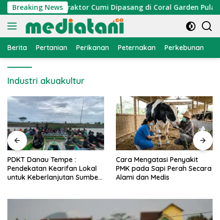
Langsung
mi Nelayan, Atraktor Cumi Dipasang di Coral Garden Pulau Ba
Breaking News
ke
konten
Berita
Pertanian
Perikanan
Peternakan
Perkebunan
L
Industri akuakultur
PDKT Danau Tempe :
Cara Mengatasi Penyakit
Pendekatan Kearifan Lokal
PMK pada Sapi Perah Secara
untuk Keberlanjutan Sumber
Alami dan Medis
Daya Ikan