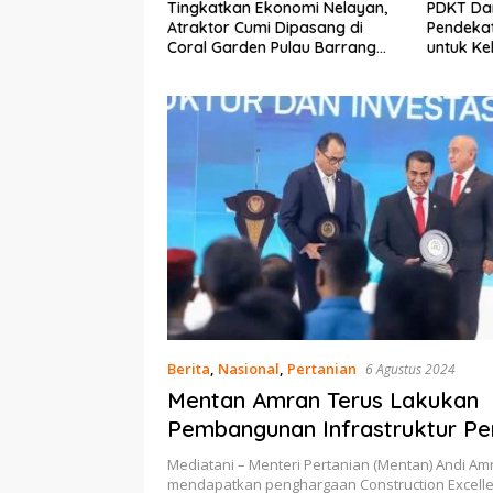
 Ekonomi Nelayan,
PDKT Danau Tempe :
Cara Me
mi Dipasang di
Pendekatan Kearifan Lokal
pada Sa
en Pulau Barrang
untuk Keberlanjutan Sumber
dan Med
Daya Ikan
Berita
,
Nasional
,
Pertanian
6 Agustus 2024
Mentan Amran Terus Lakukan
Pembangunan Infrastruktur Pe
Mediatani – Menteri Pertanian (Mentan) Andi A
mendapatkan penghargaan Construction Excell