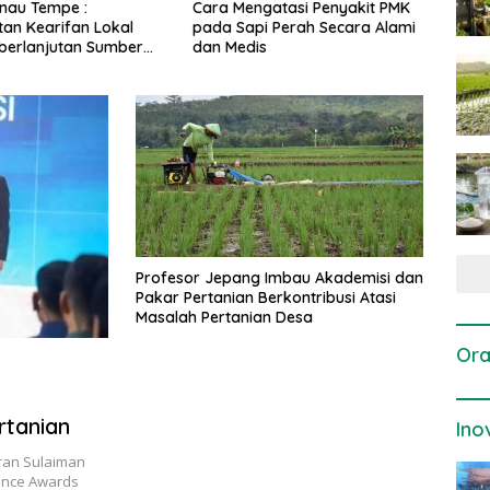
ngatasi Penyakit PMK
Dosis dan Cara Pemupukan
Pene
pi Perah Secara Alami
Tanaman Padi pada Fase
Pert
is
Vegetatif Aktif yang Tepat
Profesor Jepang Imbau Akademisi dan
Pakar Pertanian Berkontribusi Atasi
Masalah Pertanian Desa
Ora
rtanian
Ino
mran Sulaiman
ence Awards