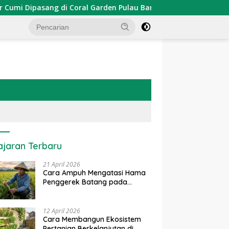
ipasang di Coral Garden Pulau Barrang Caddi
PDKT Da
ajaran Terbaru
21 April 2026
Cara Ampuh Mengatasi Hama
Penggerek Batang pada
Tanaman Padi Secara Alami
dan Kimia
12 April 2026
Cara Membangun Ekosistem
Pertanian Berkelanjutan di