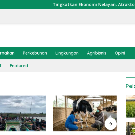
Tingkatkan Ekonomi Nelayan, Atraktor Cumi D
ernakan
Perkebunan
Lingkungan
Agribisnis
Opini
f
Featured
Pel