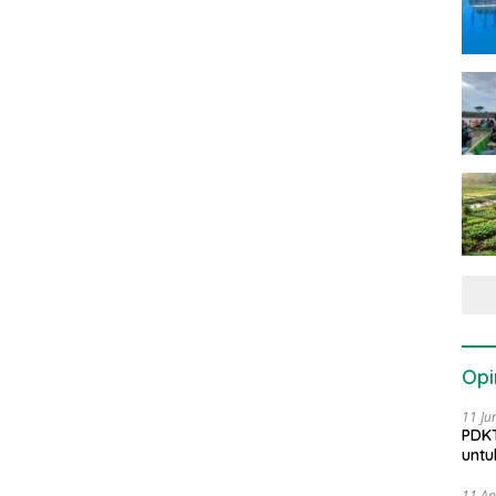
Opi
11 Ju
PDKT
untu
11 Ap