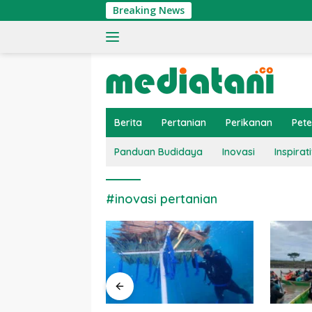
Langsung
Breaking News
ke
konten
Berita
Pertanian
Perikanan
Pet
Panduan Budidaya
Inovasi
Inspirati
#inovasi pertanian