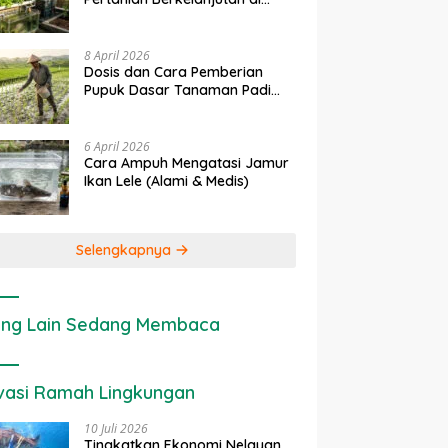
rapan IoT dalam
Ekonomi Sumber Daya Lahan:
P
Lahan Sempit
anian Modern di Indonesia
Cara Menghitung Valuasi
I
Ekologis Lahan Pertanian
a
8 April 2026
Dosis dan Cara Pemberian
Pupuk Dasar Tanaman Padi
yang Tepat
6 April 2026
Cara Ampuh Mengatasi Jamur
Ikan Lele (Alami & Medis)
Selengkapnya
ng Lain Sedang Membaca
vasi Ramah Lingkungan
10 Juli 2026
Tingkatkan Ekonomi Nelayan,