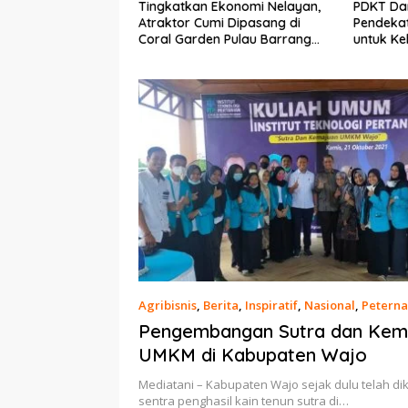
Ekonomi Nelayan,
PDKT Danau Tempe :
Cara Men
mi Dipasang di
Pendekatan Kearifan Lokal
pada Sap
n Pulau Barrang
untuk Keberlanjutan Sumber
dan Med
Daya Ikan
Agribisnis
,
Berita
,
Inspiratif
,
Nasional
,
Petern
2021
Pengembangan Sutra dan Kem
UMKM di Kabupaten Wajo
Mediatani – Kabupaten Wajo sejak dulu telah di
sentra penghasil kain tenun sutra di…