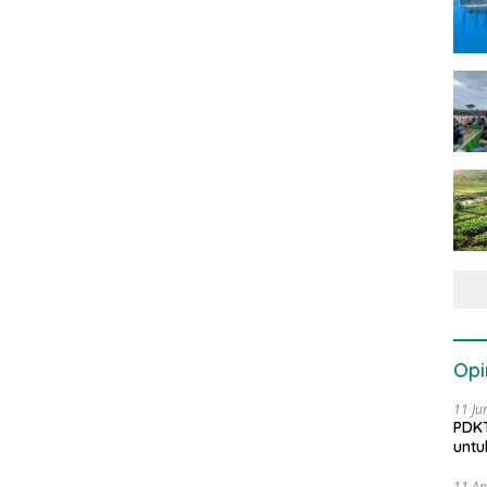
Opi
11 Ju
PDKT
untu
11 Ap