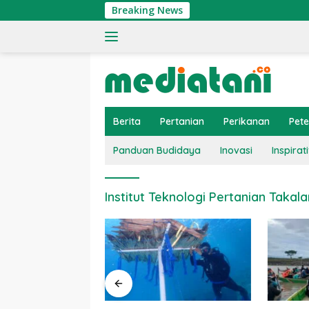
Langsung
Breaking News
ke
konten
Berita
Pertanian
Perikanan
Pet
Panduan Budidaya
Inovasi
Inspirati
Institut Teknologi Pertanian Takala