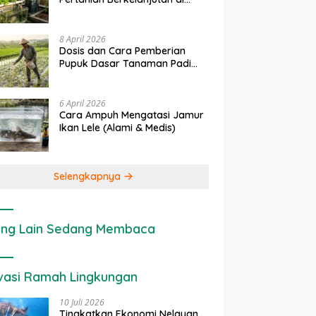
rapan IoT dalam
Ekonomi Sumber Daya Lahan:
P
Lahan Sempit
nian Modern di Indonesia
Cara Menghitung Valuasi
I
Ekologis Lahan Pertanian
a
8 April 2026
Dosis dan Cara Pemberian
Pupuk Dasar Tanaman Padi
yang Tepat
6 April 2026
Cara Ampuh Mengatasi Jamur
Ikan Lele (Alami & Medis)
Selengkapnya
ng Lain Sedang Membaca
vasi Ramah Lingkungan
10 Juli 2026
Tingkatkan Ekonomi Nelayan,