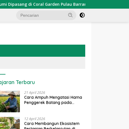
asang di Coral Garden Pulau Barrang Caddi
PDKT Danau
ajaran Terbaru
21 April 2026
Cara Ampuh Mengatasi Hama
Penggerek Batang pada
Tanaman Padi Secara Alami
dan Kimia
12 April 2026
Cara Membangun Ekosistem
Pertanian Berkelanjutan di