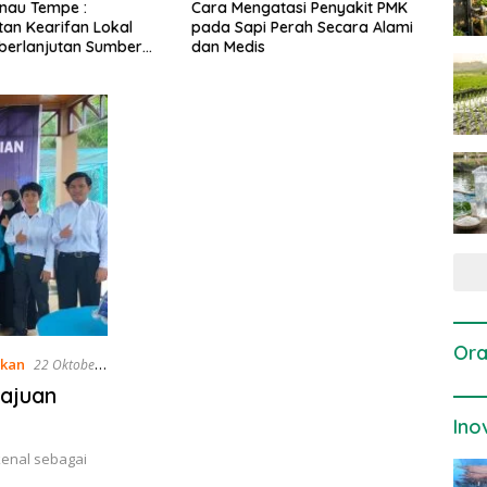
gatasi Penyakit PMK
Dosis dan Cara Pemupukan
Pene
i Perah Secara Alami
Tanaman Padi pada Fase
Perta
is
Vegetatif Aktif yang Tepat
Ora
akan
22 Oktober
ajuan
Ino
kenal sebagai