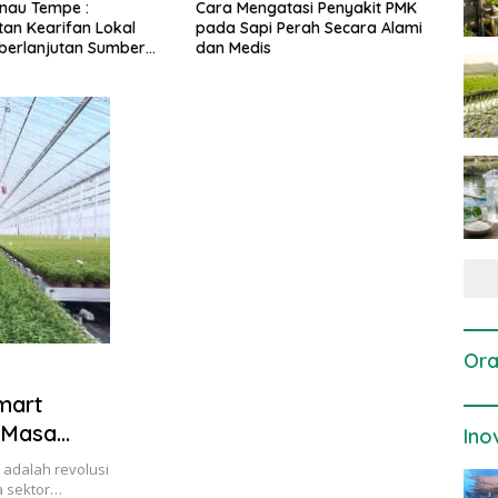
gatasi Penyakit PMK
Dosis dan Cara Pemupukan
Pene
i Perah Secara Alami
Tanaman Padi pada Fase
Perta
is
Vegetatif Aktif yang Tepat
Ora
mart
k Masa
Ino
 adalah revolusi
a sektor…