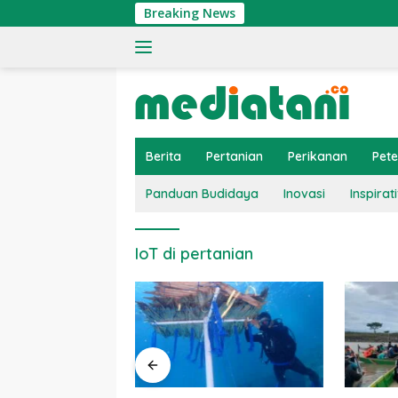
Langsung
Breaking News
ke
konten
Berita
Pertanian
Perikanan
Pet
Panduan Budidaya
Inovasi
Inspirati
IoT di pertanian