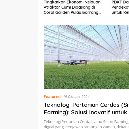
Ekonomi Nelayan,
PDKT Danau Tempe :
Cara Men
mi Dipasang di
Pendekatan Kearifan Lokal
pada Sap
n Pulau Barrang
untuk Keberlanjutan Sumber
dan Med
Daya Ikan
Featured
19 Oktober 2024
Teknologi Pertanian Cerdas (S
Farming): Solusi Inovatif untu
Depan Pertanian
Teknologi Pertanian Cerdas, atau Smart Farming,
digital yang menjawab tantangan zaman, diman