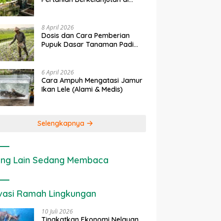
rapan IoT dalam
Ekonomi Sumber Daya Lahan:
P
Lahan Sempit
nian Modern di Indonesia
Cara Menghitung Valuasi
I
Ekologis Lahan Pertanian
a
8 April 2026
Dosis dan Cara Pemberian
Pupuk Dasar Tanaman Padi
yang Tepat
6 April 2026
Cara Ampuh Mengatasi Jamur
Ikan Lele (Alami & Medis)
Selengkapnya
ng Lain Sedang Membaca
vasi Ramah Lingkungan
10 Juli 2026
Tingkatkan Ekonomi Nelayan,