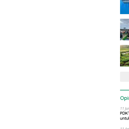
Opi
11 Ju
PDKT
untu
11 Ap