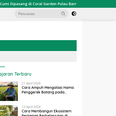
pasang di Coral Garden Pulau Barrang Caddi
PDKT Dan
ajaran Terbaru
21 April 2026
Cara Ampuh Mengatasi Hama
Penggerek Batang pada
Tanaman Padi Secara Alami
dan Kimia
12 April 2026
Cara Membangun Ekosistem
Pertanian Berkelanjutan di