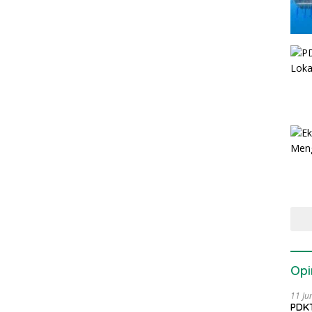
Opi
11 Ju
PDKT