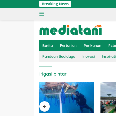
Langsung
Breaking News
ke
konten
Berita
Pertanian
Perikanan
Pet
Panduan Budidaya
Inovasi
Inspirati
irigasi pintar