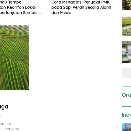
gatasi Penyakit PMK
Dosis dan Cara Pemupukan
Pene
i Perah Secara Alami
Tanaman Padi pada Fase
Perta
is
Vegetatif Aktif yang Tepat
Ora
aga
Ino
konsep
kit mengenai