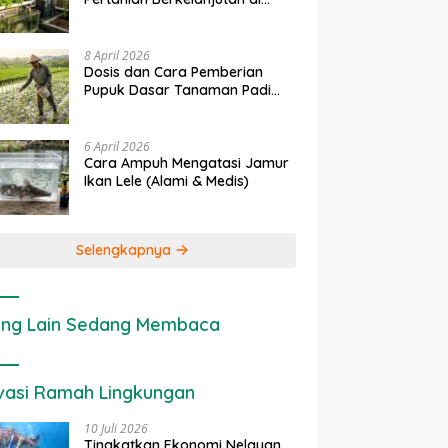
rapan IoT dalam
Ekonomi Sumber Daya Lahan:
P
Lahan Sempit
nian Modern di Indonesia
Cara Menghitung Valuasi
I
Ekologis Lahan Pertanian
a
8 April 2026
Dosis dan Cara Pemberian
Pupuk Dasar Tanaman Padi
yang Tepat
6 April 2026
Cara Ampuh Mengatasi Jamur
Ikan Lele (Alami & Medis)
Selengkapnya
ng Lain Sedang Membaca
vasi Ramah Lingkungan
10 Juli 2026
Tingkatkan Ekonomi Nelayan,