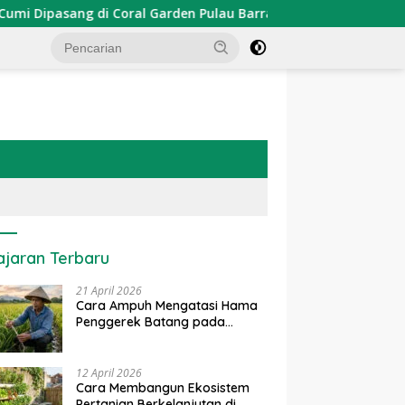
pasang di Coral Garden Pulau Barrang Caddi
PDKT Dana
ajaran Terbaru
21 April 2026
Cara Ampuh Mengatasi Hama
Penggerek Batang pada
Tanaman Padi Secara Alami
dan Kimia
12 April 2026
Cara Membangun Ekosistem
Pertanian Berkelanjutan di