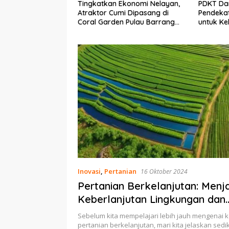
Ekonomi Nelayan,
PDKT Danau Tempe :
Cara Men
mi Dipasang di
Pendekatan Kearifan Lokal
pada Sap
n Pulau Barrang
untuk Keberlanjutan Sumber
dan Med
Daya Ikan
Inovasi
,
Pertanian
16 Oktober 2024
Pertanian Berkelanjutan: Menj
Keberlanjutan Lingkungan dan
Ketahanan Pangan
Sebelum kita mempelajari lebih jauh mengenai 
pertanian berkelanjutan, mari kita jelaskan sedi