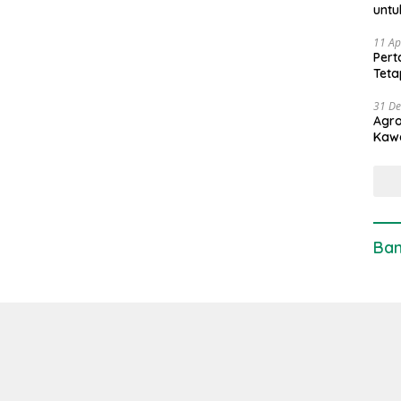
untu
11 Ap
Pert
Teta
31 D
Agro
Kaw
Ban