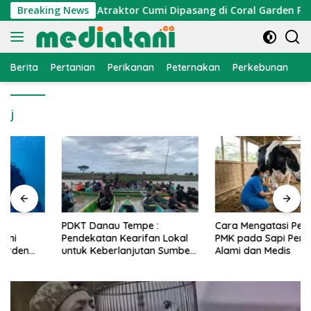
Langsung
onomi Nelayan, Atraktor Cumi Dipasang di Coral Garden Pulau
Breaking News
ke
konten
Berita
Pertanian
Perikanan
Peternakan
Perkebunan
L
j
PDKT Danau Tempe :
Cara Mengatasi Penyakit
Pendekatan Kearifan Lokal
PMK pada Sapi Perah Secara
untuk Keberlanjutan Sumber
Alami dan Medis
Daya Ikan