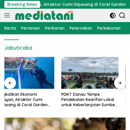
Langsung
konomi Nelayan, Atraktor Cumi Dipasang di Coral Garden Pula
Breaking News
ke
konten
Berita
Pertanian
Perikanan
Peternakan
Perkebunan
L
Jabuticaba
PDKT Danau Tempe :
Cara Mengatasi Penyakit
Pendekatan Kearifan Lokal
PMK pada Sapi Perah Secara
untuk Keberlanjutan Sumber
Alami dan Medis
Daya Ikan