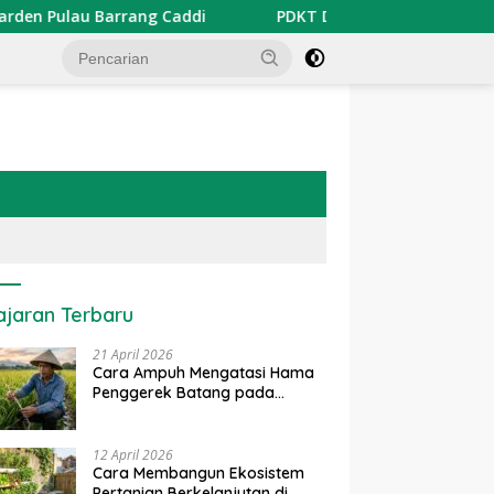
Pulau Barrang Caddi
PDKT Danau Tempe : Pendekatan K
ajaran Terbaru
21 April 2026
Cara Ampuh Mengatasi Hama
Penggerek Batang pada
Tanaman Padi Secara Alami
dan Kimia
12 April 2026
Cara Membangun Ekosistem
Pertanian Berkelanjutan di