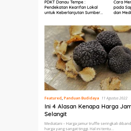
Ekonomi Nelayan,
PDKT Danau Tempe :
Cara Men
mi Dipasang di
Pendekatan Kearifan Lokal
pada Sap
n Pulau Barrang
untuk Keberlanjutan Sumber
dan Med
Daya Ikan
Featured
,
Panduan Budidaya
11 Agustus 2022
Ini 4 Alasan Kenapa Harga Jam
Selangit
Mediatani – Harga jamur truffle seringkali diba
harga yang sangat tinggi. Hal ini tentu…