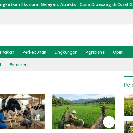
an Ekonomi Nelayan, Atraktor Cumi Dipasang di Coral Garden 
ernakan
Perkebunan
Lingkungan
Agribisnis
Opini
f
Featured
Pel