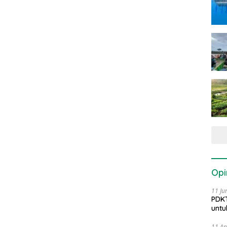
Opi
11 Ju
PDKT
untu
11 Ap