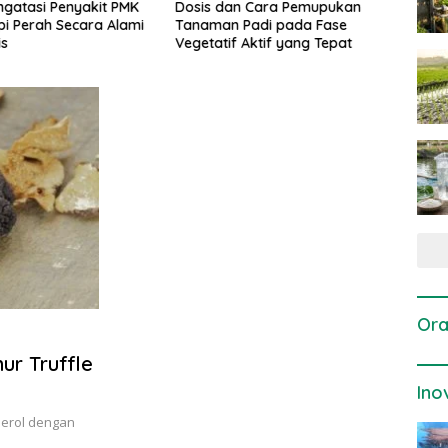
gatasi Penyakit PMK
Dosis dan Cara Pemupukan
Pene
i Perah Secara Alami
Tanaman Padi pada Fase
Perta
is
Vegetatif Aktif yang Tepat
Ora
ur Truffle
Ino
nderol dengan