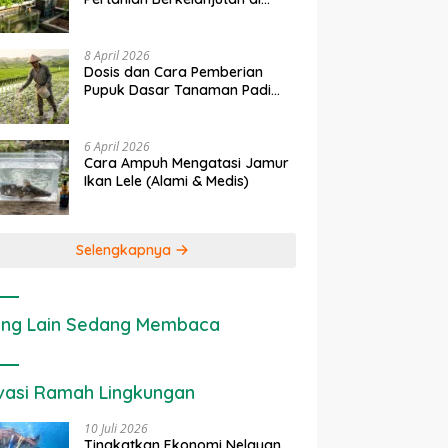
rapan IoT dalam
Ekonomi Sumber Daya Lahan:
P
Lahan Sempit
nian Modern di Indonesia
Cara Menghitung Valuasi
I
Ekologis Lahan Pertanian
a
8 April 2026
Dosis dan Cara Pemberian
Pupuk Dasar Tanaman Padi
yang Tepat
6 April 2026
Cara Ampuh Mengatasi Jamur
Ikan Lele (Alami & Medis)
Selengkapnya
ng Lain Sedang Membaca
vasi Ramah Lingkungan
10 Juli 2026
Tingkatkan Ekonomi Nelayan,