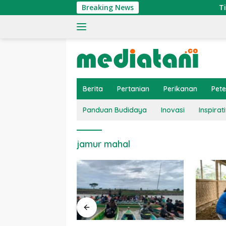
Langsung
Breaking News
Tingkatk
ke
konten
Berita
Pertanian
Perikanan
Pet
Panduan Budidaya
Inovasi
Inspirati
jamur mahal