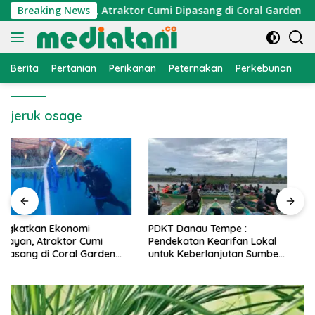
Langsung
konomi Nelayan, Atraktor Cumi Dipasang di Coral Garden Pulau
Breaking News
ke
konten
Berita
Pertanian
Perikanan
Peternakan
Perkebunan
L
jeruk osage
PDKT Danau Tempe :
Cara Mengatasi Penyakit
Pendekatan Kearifan Lokal
PMK pada Sapi Perah Secara
untuk Keberlanjutan Sumber
Alami dan Medis
Daya Ikan