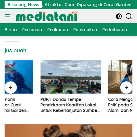
Langsung
konomi Nelayan, Atraktor Cumi Dipasang di Coral Garden Pula
Breaking News
ke
konten
Berita
Pertanian
Perikanan
Peternakan
Perkebunan
L
jus buah
PDKT Danau Tempe :
Cara Mengatasi Penyakit
Pendekatan Kearifan Lokal
PMK pada Sapi Perah Secara
untuk Keberlanjutan Sumber
Alami dan Medis
Daya Ikan