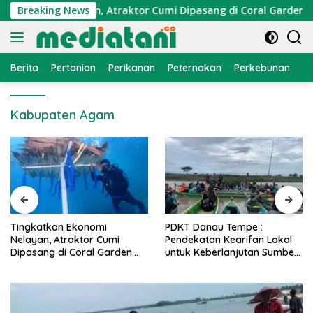
Langsung
Ekonomi Nelayan, Atraktor Cumi Dipasang di Coral Garden Pul
Breaking News
ke
konten
Berita
Pertanian
Perikanan
Peternakan
Perkebunan
L
Kabupaten Agam
PDKT Danau Tempe :
Cara Mengatasi Penyakit
Pendekatan Kearifan Lokal
PMK pada Sapi Perah Secara
untuk Keberlanjutan Sumber
Alami dan Medis
Daya Ikan