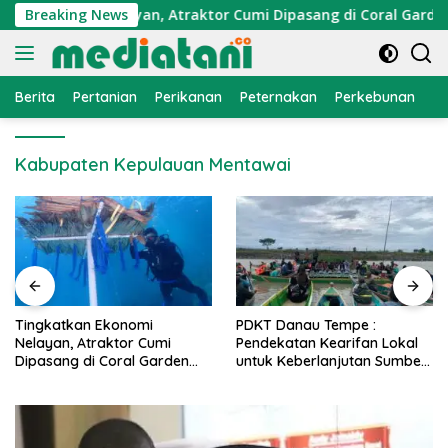
Langsung
n Ekonomi Nelayan, Atraktor Cumi Dipasang di Coral Garden P
Breaking News
ke
konten
Berita
Pertanian
Perikanan
Peternakan
Perkebunan
L
Kabupaten Kepulauan Mentawai
an Ekonomi
PDKT Danau Tempe :
Cara Meng
 Atraktor Cumi
Pendekatan Kearifan Lokal
PMK pada
 di Coral Garden
untuk Keberlanjutan Sumber
Alami dan
rrang Caddi
Daya Ikan