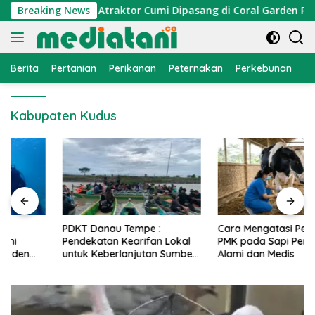
Langsung
nomi Nelayan, Atraktor Cumi Dipasang di Coral Garden Pulau 
Breaking News
ke
konten
Berita
Pertanian
Perikanan
Peternakan
Perkebunan
L
Kabupaten Kudus
PDKT Danau Tempe :
Cara Mengatasi Penyakit
Pendekatan Kearifan Lokal
PMK pada Sapi Perah Secara
untuk Keberlanjutan Sumber
Alami dan Medis
Daya Ikan