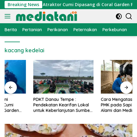
Langsung
onomi Nelayan, Atraktor Cumi Dipasang di Coral Garden Pulau 
Breaking News
ke
konten
Berita
Pertanian
Perikanan
Peternakan
Perkebunan
L
kacang kedelai
PDKT Danau Tempe :
Cara Mengatasi Penyakit
Pendekatan Kearifan Lokal
PMK pada Sapi Perah Secara
untuk Keberlanjutan Sumber
Alami dan Medis
Daya Ikan