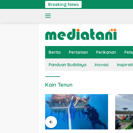
Langsung
Breaking News
ke
konten
Berita
Pertanian
Perikanan
Pet
Panduan Budidaya
Inovasi
Inspirati
Kain Tenun