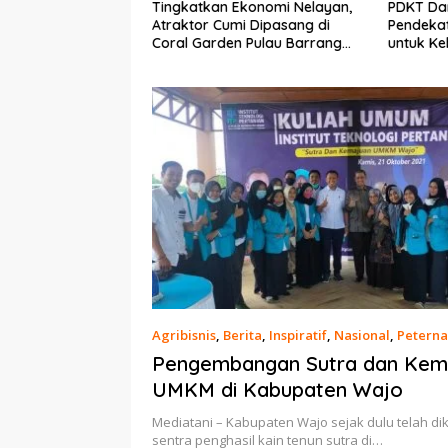
Ekonomi Nelayan,
PDKT Danau Tempe :
Cara Men
mi Dipasang di
Pendekatan Kearifan Lokal
pada Sap
n Pulau Barrang
untuk Keberlanjutan Sumber
dan Med
Daya Ikan
Agribisnis
,
Berita
,
Inspiratif
,
Nasional
,
Petern
2021
Pengembangan Sutra dan Kem
UMKM di Kabupaten Wajo
Mediatani – Kabupaten Wajo sejak dulu telah di
sentra penghasil kain tenun sutra di…