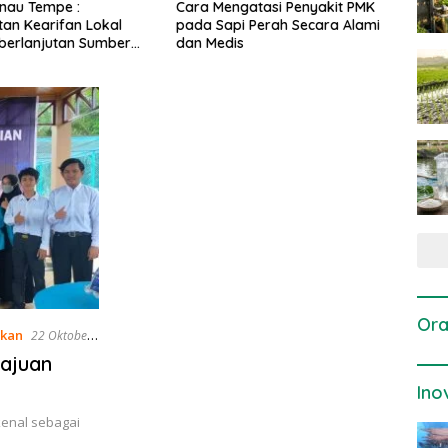
gatasi Penyakit PMK
Dosis dan Cara Pemupukan
Pene
i Perah Secara Alami
Tanaman Padi pada Fase
Perta
is
Vegetatif Aktif yang Tepat
Ora
akan
22 Oktober
ajuan
Ino
kenal sebagai