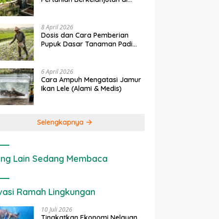
rapan IoT dalam
Ekonomi Sumber Daya Lahan:
P
Lahan Sempit
nian Modern di Indonesia
Cara Menghitung Valuasi
I
Ekologis Lahan Pertanian
a
8 April 2026
Dosis dan Cara Pemberian
Pupuk Dasar Tanaman Padi
yang Tepat
6 April 2026
Cara Ampuh Mengatasi Jamur
Ikan Lele (Alami & Medis)
Selengkapnya
ng Lain Sedang Membaca
vasi Ramah Lingkungan
10 Juli 2026
Tingkatkan Ekonomi Nelayan,