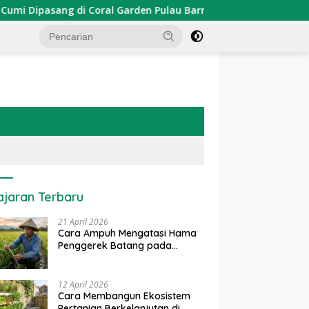
ipasang di Coral Garden Pulau Barrang Caddi
PDKT Dan
ajaran Terbaru
21 April 2026
Cara Ampuh Mengatasi Hama
Penggerek Batang pada
Tanaman Padi Secara Alami
dan Kimia
12 April 2026
Cara Membangun Ekosistem
Pertanian Berkelanjutan di