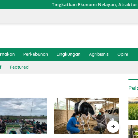
Tingkatkan Ekonomi Nelayan, Atraktor Cumi D
ernakan
Perkebunan
Lingkungan
Agribisnis
Opini
f
Featured
Pel