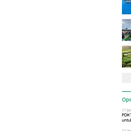
Opi
11 Ju
PDKT
untu
11 Ap