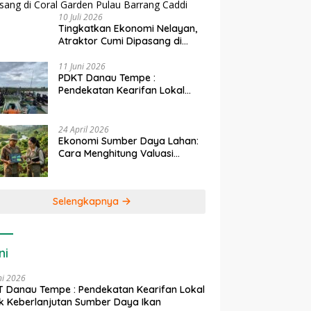
10 Juli 2026
Tingkatkan Ekonomi Nelayan,
Atraktor Cumi Dipasang di
Coral Garden Pulau Barrang
Caddi
11 Juni 2026
PDKT Danau Tempe :
Pendekatan Kearifan Lokal
untuk Keberlanjutan Sumber
Daya Ikan
24 April 2026
Ekonomi Sumber Daya Lahan:
Cara Menghitung Valuasi
Ekologis Lahan Pertanian
Selengkapnya
ni
ni 2026
 Danau Tempe : Pendekatan Kearifan Lokal
k Keberlanjutan Sumber Daya Ikan