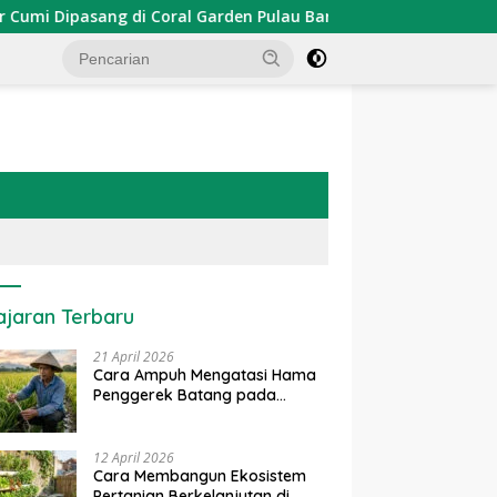
Dipasang di Coral Garden Pulau Barrang Caddi
PDKT Da
ajaran Terbaru
21 April 2026
Cara Ampuh Mengatasi Hama
Penggerek Batang pada
Tanaman Padi Secara Alami
dan Kimia
12 April 2026
Cara Membangun Ekosistem
Pertanian Berkelanjutan di