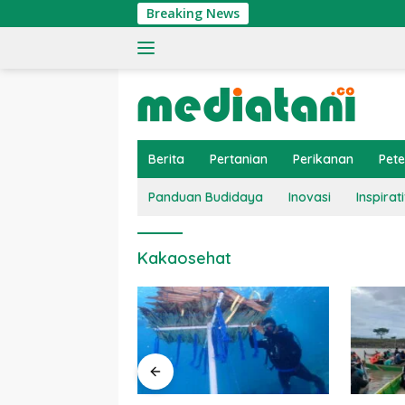
Langsung
Breaking News
ke
konten
Berita
Pertanian
Perikanan
Pet
Panduan Budidaya
Inovasi
Inspirati
Kakaosehat