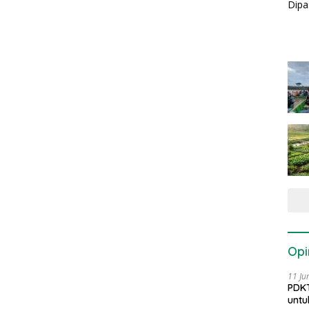
Opi
11 Ju
PDKT
untu