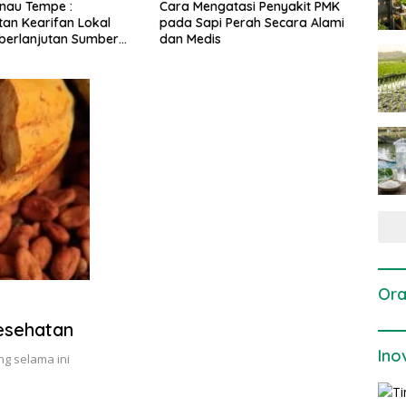
ngatasi Penyakit PMK
Dosis dan Cara Pemupukan
Pene
i Perah Secara Alami
Tanaman Padi pada Fase
Perta
is
Vegetatif Aktif yang Tepat
Ora
esehatan
Ino
ng selama ini