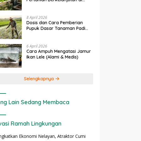
rapan IoT dalam
Ekonomi Sumber Daya Lahan:
P
Lahan Sempit
nian Modern di Indonesia
Cara Menghitung Valuasi
I
Ekologis Lahan Pertanian
a
8 April 2026
Dosis dan Cara Pemberian
Pupuk Dasar Tanaman Padi
yang Tepat
6 April 2026
Cara Ampuh Mengatasi Jamur
Ikan Lele (Alami & Medis)
Selengkapnya
ng Lain Sedang Membaca
vasi Ramah Lingkungan