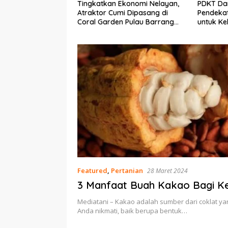
Ekonomi Nelayan,
PDKT Danau Tempe :
Cara Me
mi Dipasang di
Pendekatan Kearifan Lokal
pada Sap
n Pulau Barrang
untuk Keberlanjutan Sumber
dan Med
Daya Ikan
Featured
,
Pertanian
28 Maret 2024
3 Manfaat Buah Kakao Bagi K
Mediatani – Kakao adalah sumber dari coklat ya
Anda nikmati, baik berupa bentuk…