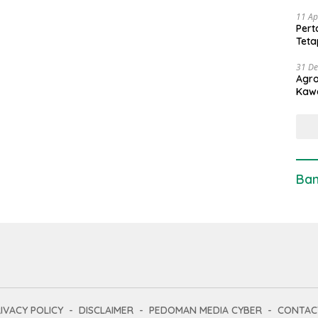
11 Ap
Pert
Teta
31 D
Agro
Kaw
Ban
IVACY POLICY
DISCLAIMER
PEDOMAN MEDIA CYBER
CONTAC