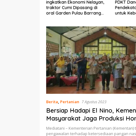
Ekonomi Nelayan,
PDKT Danau Tempe :
Cara Men
mi Dipasang di
Pendekatan Kearifan Lokal
pada Sap
n Pulau Barrang
untuk Keberlanjutan Sumber
dan Med
Daya Ikan
Berita
,
Pertanian
7 Agustus 2023
Bersiap Hadapi El Nino, Kemen
Masyarakat Jaga Produksi Hor
Mediatani – Kementerian Pertanian (Kementan)
pengawalan terhadap ketersediaan pangan nasi