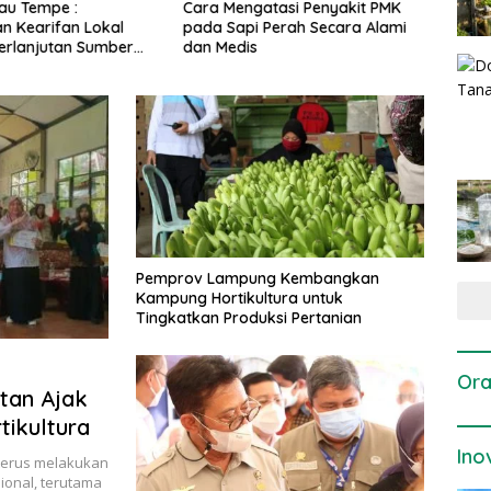
gatasi Penyakit PMK
Dosis dan Cara Pemupukan
Pene
i Perah Secara Alami
Tanaman Padi pada Fase
Perta
is
Vegetatif Aktif yang Tepat
Pemprov Lampung Kembangkan
Kampung Hortikultura untuk
Tingkatkan Produksi Pertanian
Ora
tan Ajak
tikultura
Ino
 terus melakukan
onal, terutama