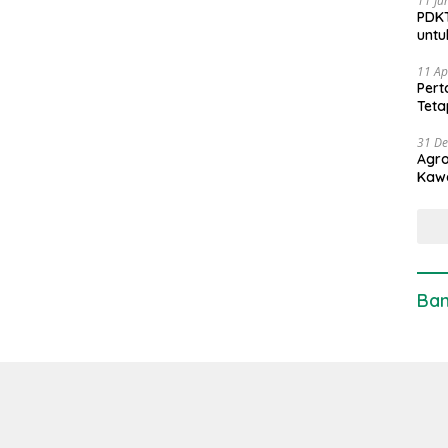
11 Ju
PDKT
untu
11 Ap
Pert
Teta
31 D
Agro
Kaw
Ban