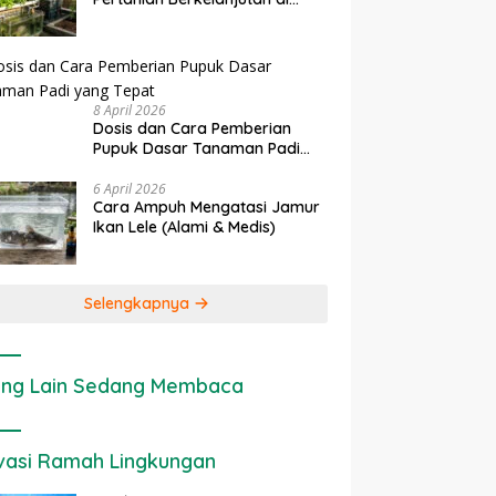
rapan IoT dalam
Ekonomi Sumber Daya Lahan:
P
Lahan Sempit
nian Modern di Indonesia
Cara Menghitung Valuasi
I
Ekologis Lahan Pertanian
a
8 April 2026
Dosis dan Cara Pemberian
Pupuk Dasar Tanaman Padi
yang Tepat
6 April 2026
Cara Ampuh Mengatasi Jamur
Ikan Lele (Alami & Medis)
Selengkapnya
ng Lain Sedang Membaca
vasi Ramah Lingkungan