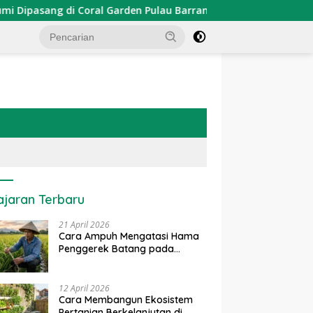
sang di Coral Garden Pulau Barrang Caddi
PDKT Danau 
ajaran Terbaru
21 April 2026
Cara Ampuh Mengatasi Hama
Penggerek Batang pada
Tanaman Padi Secara Alami
dan Kimia
12 April 2026
Cara Membangun Ekosistem
Pertanian Berkelanjutan di