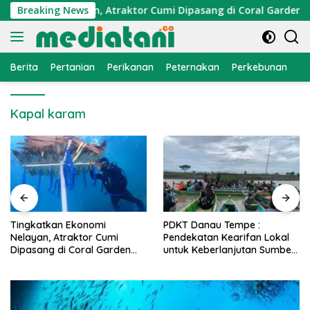
Langsung
Ekonomi Nelayan, Atraktor Cumi Dipasang di Coral Garden Pula
Breaking News
ke
konten
Berita
Pertanian
Perikanan
Peternakan
Perkebunan
L
Kapal karam
PDKT Danau Tempe :
Cara Mengatasi Penyakit
Pendekatan Kearifan Lokal
PMK pada Sapi Perah Secara
untuk Keberlanjutan Sumber
Alami dan Medis
Daya Ikan