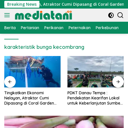
Langsung
konomi Nelayan, Atraktor Cumi Dipasang di Coral Garden Pula
Breaking News
ke
konten
Berita
Pertanian
Perikanan
Peternakan
Perkebunan
L
karakteristik bunga kecombrang
PDKT Danau Tempe :
Cara Mengatasi Penyakit
Pendekatan Kearifan Lokal
PMK pada Sapi Perah Secara
untuk Keberlanjutan Sumber
Alami dan Medis
Daya Ikan