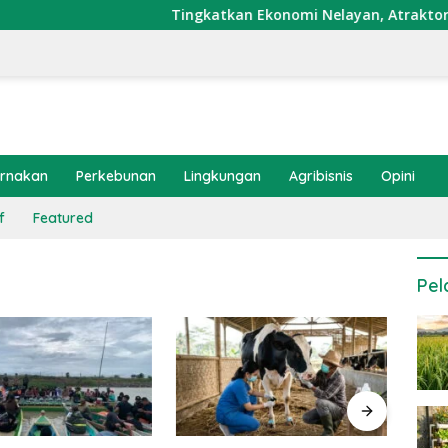
Tingkatkan Ekonomi Nelayan, Atraktor Cumi D
ernakan
Perkebunan
Lingkungan
Agribisnis
Opini
f
Featured
Pel