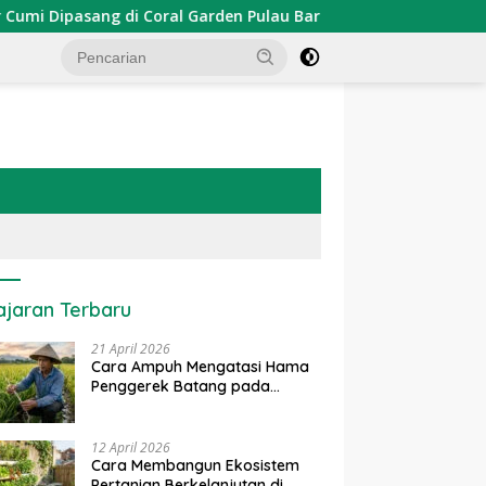
ipasang di Coral Garden Pulau Barrang Caddi
PDKT Da
ajaran Terbaru
21 April 2026
Cara Ampuh Mengatasi Hama
Penggerek Batang pada
Tanaman Padi Secara Alami
dan Kimia
12 April 2026
Cara Membangun Ekosistem
Pertanian Berkelanjutan di