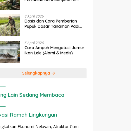
rapan IoT dalam
Ekonomi Sumber Daya Lahan:
P
Lahan Sempit
nian Modern di Indonesia
Cara Menghitung Valuasi
I
Ekologis Lahan Pertanian
a
8 April 2026
Dosis dan Cara Pemberian
Pupuk Dasar Tanaman Padi
yang Tepat
6 April 2026
Cara Ampuh Mengatasi Jamur
Ikan Lele (Alami & Medis)
Selengkapnya
ng Lain Sedang Membaca
vasi Ramah Lingkungan