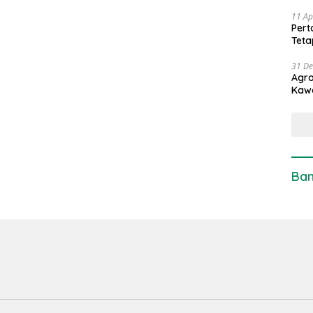
11 Ap
Pert
Teta
31 D
Agro
Kaw
Ban