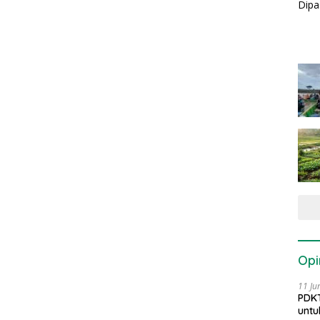
Opi
11 Ju
PDKT
untu