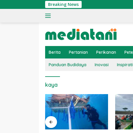
Langsung
Breaking News
ke
konten
Berita
Pertanian
Perikanan
Pet
Panduan Budidaya
Inovasi
Inspirati
kaya