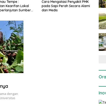
ngatasi Penyakit PMK
Dosis dan Cara Pemupukan
Pene
i Perah Secara Alami
Tanaman Padi pada Fase
Perta
is
Vegetatif Aktif yang Tepat
Ora
inya
Ino
 sama dengan
Universitas