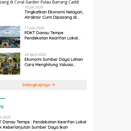
10 Juli 2026
Tingkatkan Ekonomi Nelayan,
Atraktor Cumi Dipasang di
Coral Garden Pulau Barrang
Caddi
11 Juni 2026
PDKT Danau Tempe :
Pendekatan Kearifan Lokal
untuk Keberlanjutan Sumber
Daya Ikan
24 April 2026
Ekonomi Sumber Daya Lahan:
Cara Menghitung Valuasi
Ekologis Lahan Pertanian
Selengkapnya
ni
ni 2026
 Danau Tempe : Pendekatan Kearifan Lokal
k Keberlanjutan Sumber Daya Ikan