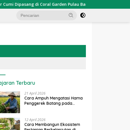
Dipasang di Coral Garden Pulau Barrang Caddi
PDKT Da
ajaran Terbaru
21 April 2026
Cara Ampuh Mengatasi Hama
Penggerek Batang pada
Tanaman Padi Secara Alami
dan Kimia
12 April 2026
Cara Membangun Ekosistem
Pertanian Berkelanjutan di