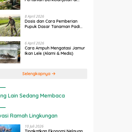
erapan IoT dalam
Ekonomi Sumber Daya Lahan:
Lahan Sempit
anian Modern di Indonesia
Cara Menghitung Valuasi
Ekologis Lahan Pertanian
8 April 2026
Dosis dan Cara Pemberian
Pupuk Dasar Tanaman Padi
yang Tepat
6 April 2026
Cara Ampuh Mengatasi Jamur
Ikan Lele (Alami & Medis)
Selengkapnya
ng Lain Sedang Membaca
vasi Ramah Lingkungan
10 Juli 2026
Tingkatkan Ekonomi Nelayan,