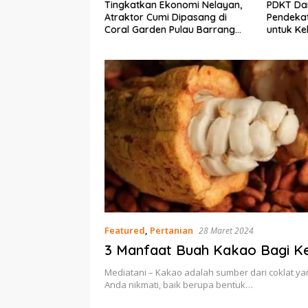
 Ekonomi Nelayan,
PDKT Danau Tempe :
Cara Me
umi Dipasang di
Pendekatan Kearifan Lokal
pada Sa
en Pulau Barrang
untuk Keberlanjutan Sumber
dan Med
Daya Ikan
Featured
,
Pertanian
28 Maret 2024
3 Manfaat Buah Kakao Bagi K
Mediatani – Kakao adalah sumber dari coklat ya
Anda nikmati, baik berupa bentuk…