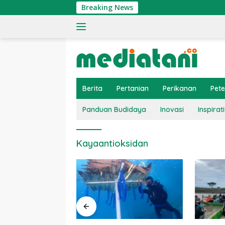
Langsung
Breaking News
ke
konten
Berita
Pertanian
Perikanan
Pet
Panduan Budidaya
Inovasi
Inspirati
Kayaantioksidan