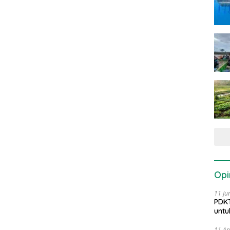
Opi
11 Ju
PDKT
untu
11 Ap