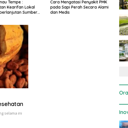
ngatasi Penyakit PMK
Dosis dan Cara Pemupukan
Pen
pi Perah Secara Alami
Tanaman Padi pada Fase
Pert
is
Vegetatif Aktif yang Tepat
Ora
esehatan
Ino
ng selama ini