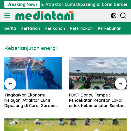
Langsung
Ekonomi Nelayan, Atraktor Cumi Dipasang di Coral Garden Pul
Breaking News
ke
konten
Berita
Pertanian
Perikanan
Peternakan
Perkebunan
L
Keberlanjutan energi
i
PDKT Danau Tempe :
Cara Mengatasi Peny
Cumi
Pendekatan Kearifan Lokal
PMK pada Sapi Pera
Garden
untuk Keberlanjutan Sumber
Alami dan Medis
i
Daya Ikan