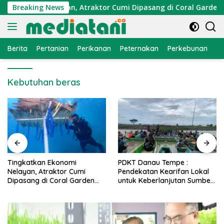
Langsung
 Ekonomi Nelayan, Atraktor Cumi Dipasang di Coral Garden Pul
Breaking News
ke
konten
Berita
Pertanian
Perikanan
Peternakan
Perkebunan
L
Kebutuhan beras
PDKT Danau Tempe :
Cara Mengatasi Penyakit
Pendekatan Kearifan Lokal
PMK pada Sapi Perah Secara
untuk Keberlanjutan Sumber
Alami dan Medis
Daya Ikan