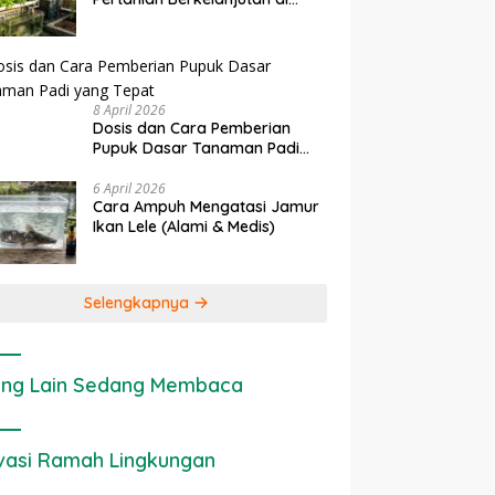
erapan IoT dalam
Ekonomi Sumber Daya Lahan:
Lahan Sempit
tanian Modern di Indonesia
Cara Menghitung Valuasi
Ekologis Lahan Pertanian
8 April 2026
Dosis dan Cara Pemberian
Pupuk Dasar Tanaman Padi
yang Tepat
6 April 2026
Cara Ampuh Mengatasi Jamur
Ikan Lele (Alami & Medis)
Selengkapnya
ng Lain Sedang Membaca
vasi Ramah Lingkungan