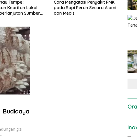
engatasi Penyakit PMK
Dosis dan Cara Pemupukan
Pen
api Perah Secara Alami
Tanaman Padi pada Fase
Per
dis
Vegetatif Aktif yang Tepat
Ora
m Budidaya
Ino
ndungan gizi
m…