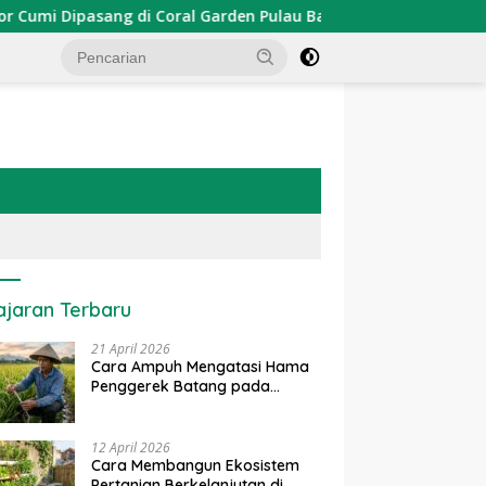
 Dipasang di Coral Garden Pulau Barrang Caddi
PDKT D
ajaran Terbaru
21 April 2026
Cara Ampuh Mengatasi Hama
Penggerek Batang pada
Tanaman Padi Secara Alami
dan Kimia
12 April 2026
Cara Membangun Ekosistem
Pertanian Berkelanjutan di