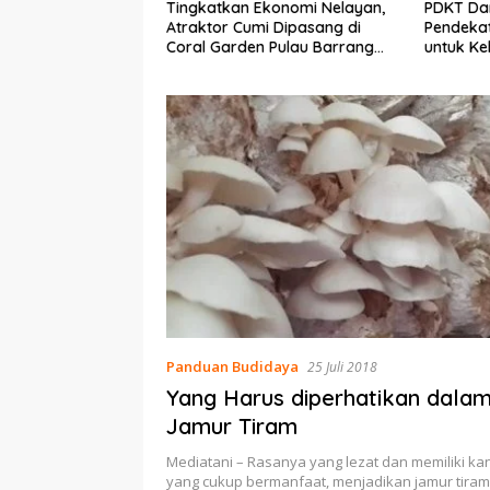
n Ekonomi Nelayan,
PDKT Danau Tempe :
Cara M
umi Dipasang di
Pendekatan Kearifan Lokal
pada S
den Pulau Barrang
untuk Keberlanjutan Sumber
dan Me
Daya Ikan
Panduan Budidaya
25 Juli 2018
Yang Harus diperhatikan dala
Jamur Tiram
Mediatani – Rasanya yang lezat dan memiliki ka
yang cukup bermanfaat, menjadikan jamur tira