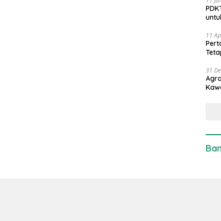
11 Ju
PDKT
untu
11 Ap
Pert
Teta
31 D
Agro
Kaw
Ban