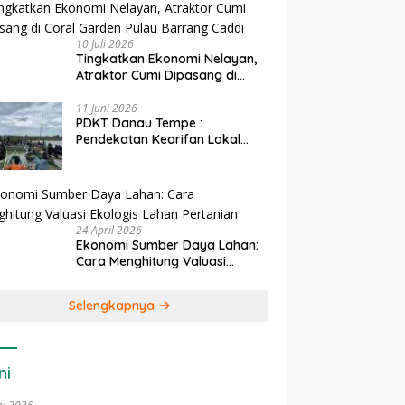
10 Juli 2026
Tingkatkan Ekonomi Nelayan,
Atraktor Cumi Dipasang di
Coral Garden Pulau Barrang
Caddi
11 Juni 2026
PDKT Danau Tempe :
Pendekatan Kearifan Lokal
untuk Keberlanjutan Sumber
Daya Ikan
24 April 2026
Ekonomi Sumber Daya Lahan:
Cara Menghitung Valuasi
Ekologis Lahan Pertanian
Selengkapnya
ni