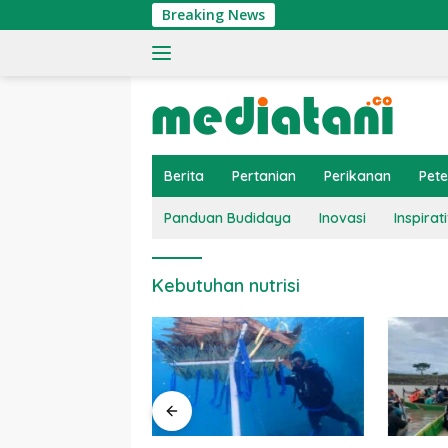
Langsung
Breaking News
ke
konten
Berita
Pertanian
Perikanan
Pet
Panduan Budidaya
Inovasi
Inspirati
Kebutuhan nutrisi