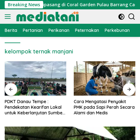
Langsung
traktor Cumi Dipasang di Coral Garden Pulau Barrang Caddi
Breaking News
ke
konten
Berita
Pertanian
Perikanan
Peternakan
Perkebunan
L
kelompok ternak manjani
PDKT Danau Tempe :
Cara Mengatasi Penyakit
Pendekatan Kearifan Lokal
PMK pada Sapi Perah Secara
untuk Keberlanjutan Sumber
Alami dan Medis
Daya Ikan