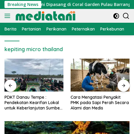
Langsung
n, Atraktor Cumi Dipasang di Coral Garden Pulau Barrang Cad
Breaking News
ke
konten
Berita
Pertanian
Perikanan
Peternakan
Perkebunan
L
kepiting micro thailand
PDKT Danau Tempe :
Cara Mengatasi Penyakit
Pendekatan Kearifan Lokal
PMK pada Sapi Perah Secara
untuk Keberlanjutan Sumber
Alami dan Medis
Daya Ikan